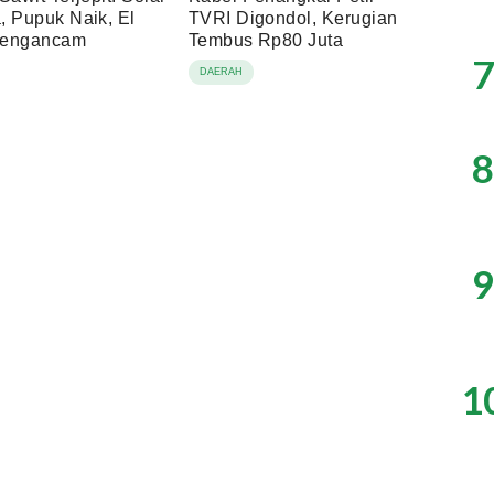
, Pupuk Naik, El
TVRI Digondol, Kerugian
Mengancam
Tembus Rp80 Juta
7
DAERAH
8
9
1