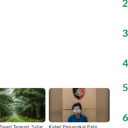
2
3
4
5
6
Sawit Terjepit: Solar
Kabel Penangkal Petir