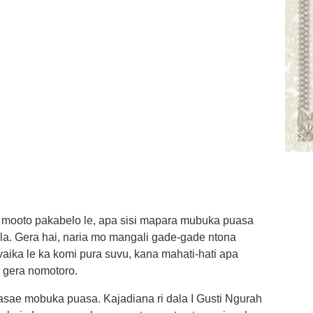
 mooto pakabelo le, apa sisi mapara mubuka puasa
ala. Gera hai, naria mo mangali gade-gade ntona
vaika le ka komi pura suvu, kana mahati-hati apa
 gera nomotoro.
sae mobuka puasa. Kajadiana ri dala I Gusti Ngurah