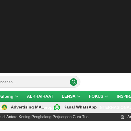
Sulteng
ALKHAIRAAT
LENSA
FOKUS
INSPIR
Advertising MAL
Kanal WhatsApp
ik
Teropong
INTERNASIONA
Kening Penghalang Perjuangan Guru Tua
Anies Basweda