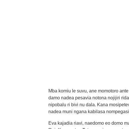
Mba komiu le suvu, ane momotoro ante
damo nadea pesavia notona nojijiri rid
nipobalu ri bivi nu dala. Kana mosipete
nadea muni ngana kabilasa nompegasi
Eva kajadia riavi, naedomo eo domo ma