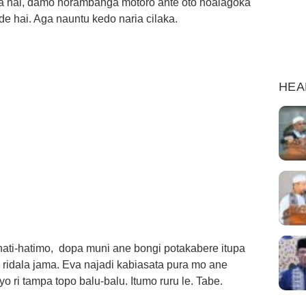
a hai, damo norambanga motoro ante oto noaiagoka
e hai. Aga nauntu kedo naria cilaka.
HEA
hati-hatimo, dopa muni ane bongi potakabere itupa
ridala jama. Eva najadi kabiasata pura mo ane
ri tampa topo balu-balu. Itumo ruru le. Tabe.