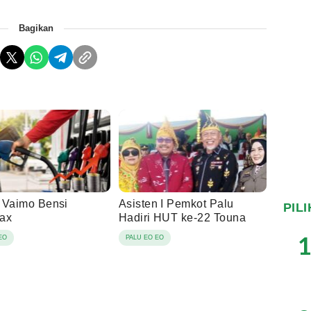
Bagikan
 Vaimo Bensi
Asisten I Pemkot Palu
PIL
ax
Hadiri HUT ke-22 Touna
1
EO
PALU EO EO