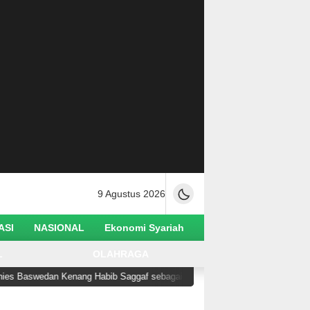
9 Agustus 2026
ASI
NASIONAL
Ekonomi Syariah
L
OLAHRAGA
n Kenang Habib Saggaf sebagai Ulama yang Rendah Hati dan Perekat Umat