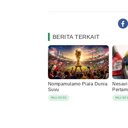
BERITA TERKAIT
Nompamulamo Piala Dunia
Nesavi
Suvu
Pertam
PALU EO EO
PALU EO 