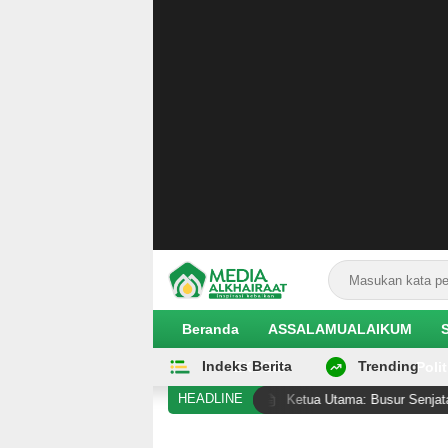
Beranda
ASSALAMUALAIKUM
Indeks Berita
Trending
EKOBIS
Polit
HEADLINE
ari Guru Tua”
Ketua Utama: Busur Senjata di Antara 