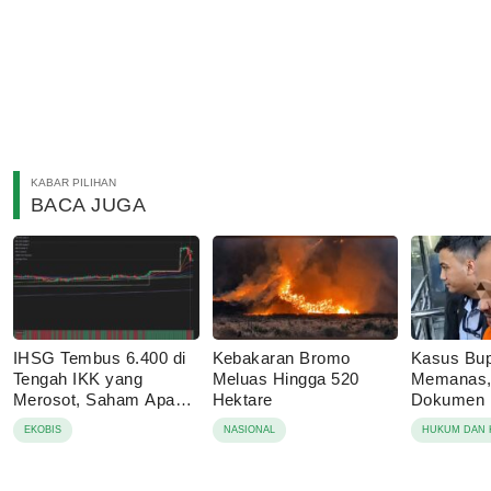
KABAR PILIHAN
BACA JUGA
IHSG Tembus 6.400 di
Kebakaran Bromo
Kasus Bup
Tengah IKK yang
Meluas Hingga 520
Memanas,
Merosot, Saham Apa
Hektare
Dokumen P
yang Jadi Incaran
15 Lokasi
EKOBIS
NASIONAL
HUKUM DAN 
Asing?