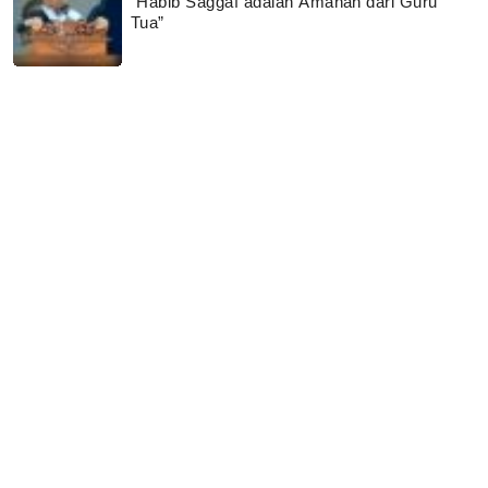
“Habib Saggaf adalah Amanah dari Guru
Tua”