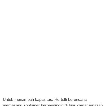
Untuk menambah kapasitas, Hertelli berencana
memasang kontainer berpendingin di luar kamar jenazah