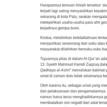
Harapannya temuan ilmiah tersebut dap
terjadi lagi saling menyalahkan keyaki
sekarang di kota Palu, seakan mengat
melepehkan usaha-usaha para ahli geol
terjadinya gempa bumi.
Kedua
, melahirkan ketidaktahuan tentan
menjauhkan seseorang dari suku atau k
masyarakat dilahirkan bersuku-suku ba
Tujuannya jelas di dalam Al-Qur’an adal
13. Syekh Mahmud Hamdi Zaqzuq dalam
Qadhaya al-Ashri
” menuliskan kalimat 
umat di zaman dulu tidak selamanya ber
Oleh karena itu, sebagai umat yang mem
dari pelaksanaan dan pengamalannya. S
namun harus terus menghadirkannya g
membatalkan sisi negatif dari adat ters