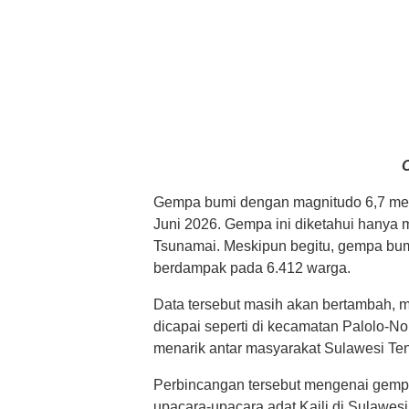
O
​Gempa bumi dengan magnitudo 6,7 men
Juni 2026. Gempa ini diketahui hanya m
Tsunamai. Meskipun begitu, gempa bum
berdampak pada 6.412 warga.
Data tersebut masih akan bertambah, me
dicapai seperti di kecamatan Palolo-Nok
menarik antar masyarakat Sulawesi Ten
Perbincangan tersebut mengenai gempa
upacara-upacara adat Kaili di Sulawesi 