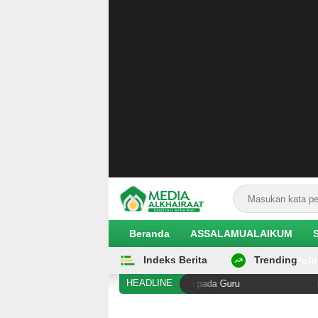
Beranda
ASSALAMUALAIKUM
Indeks Berita
Trending
EKOBIS
Polit
HEADLINE
t Serukan Kepedulian dan Dukungan pada Guru
Ketum P