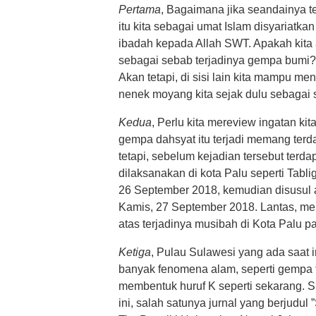
Pertama
, Bagaimana jika seandainya t
itu kita sebagai umat Islam disyariat
ibadah kepada Allah SWT. Apakah kita
sebagai sebab terjadinya gempa bumi? 
Akan tetapi, di sisi lain kita mampu m
nenek moyang kita sejak dulu sebagai
Kedua
, Perlu kita mereview ingatan k
gempa dahsyat itu terjadi memang terda
tetapi, sebelum kejadian tersebut ter
dilaksanakan di kota Palu seperti Tab
26 September 2018, kemudian disusul
Kamis, 27 September 2018. Lantas, me
atas terjadinya musibah di Kota Palu p
Ketiga
, Pulau Sulawesi yang ada saat i
banyak fenomena alam, seperti gempa t
membentuk huruf K seperti sekarang. S
ini, salah satunya jurnal yang berjudul