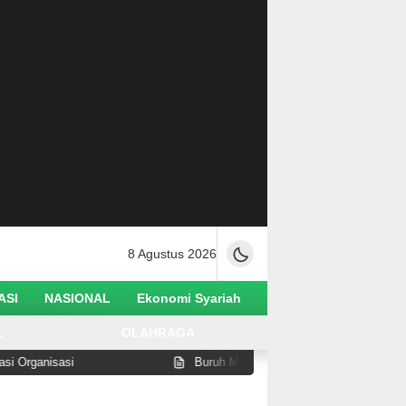
8 Agustus 2026
ASI
NASIONAL
Ekonomi Syariah
L
OLAHRAGA
asi
Buruh Migran Asal Sigi Diduga Alami Pelanggaran H