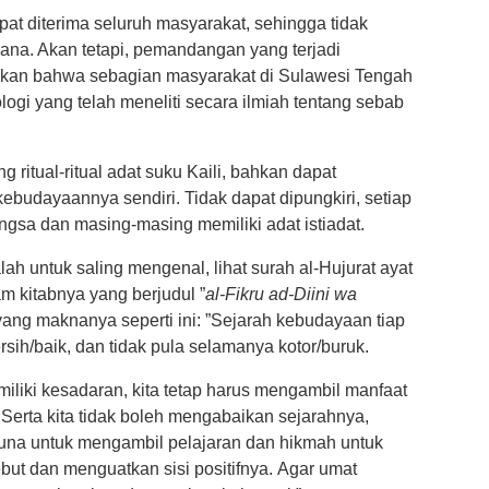
at diterima seluruh masyarakat, sehingga tidak
nana. Akan tetapi, pemandangan yang terjadi
akan bahwa sebagian masyarakat di Sulawesi Tengah
ogi yang telah meneliti secara ilmiah tentang sebab
g ritual-ritual adat suku Kaili, bahkan dapat
ebudayaannya sendiri. Tidak dapat dipungkiri, setiap
ngsa dan masing-masing memiliki adat istiadat.
ah untuk saling mengenal, lihat surah al-Hujurat ayat
 kitabnya yang berjudul ”
al-Fikru ad-Diini wa
yang maknanya seperti ini: ”Sejarah kebudayaan tiap
sih/baik, dan tidak pula selamanya kotor/buruk.
iliki kesadaran, kita tetap harus mengambil manfaat
erta kita tidak boleh mengabaikan sejarahnya,
una untuk mengambil pelajaran dan hikmah untuk
ebut dan menguatkan sisi positifnya. Agar umat