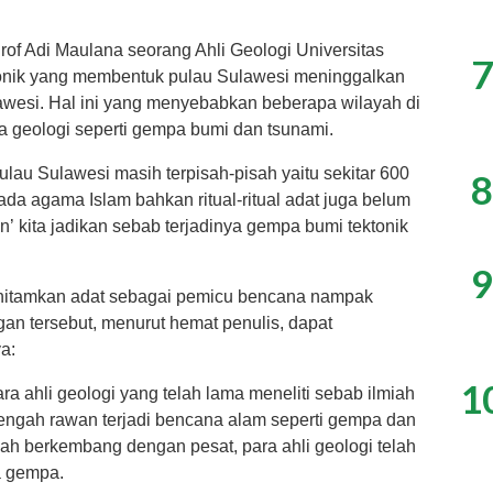
 Prof Adi Maulana seorang Ahli Geologi Universitas
7
tonik yang membentuk pulau Sulawesi meninggalkan
awesi. Hal ini yang menyebabkan beberapa wilayah di
a geologi seperti gempa bumi dan tsunami.
ulau Sulawesi masih terpisah-pisah yaitu sekitar 600
8
m ada agama Islam bahkan ritual-ritual adat juga belum
n’ kita jadikan sebab terjadinya gempa bumi tektonik
9
itamkan adat sebagai pemicu bencana nampak
gan tersebut, menurut hemat penulis, dapat
a:
1
a ahli geologi yang telah lama meneliti sebab ilmiah
ngah rawan terjadi bencana alam seperti gempa dan
h berkembang dengan pesat, para ahli geologi telah
ya gempa.