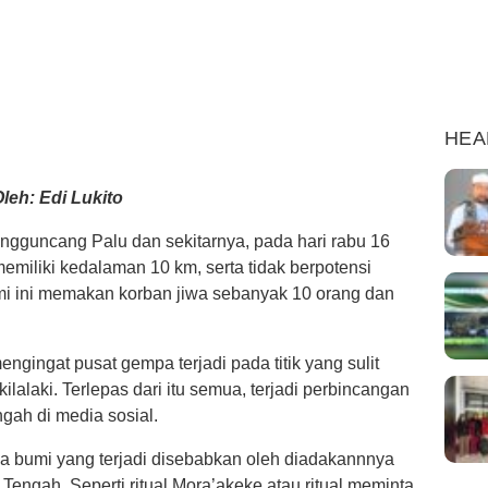
HEA
leh: Edi Lukito
gguncang Palu dan sekitarnya, pada hari rabu 16
emiliki kedalaman 10 km, serta tidak berpotensi
i ini memakan korban jiwa sebanyak 10 orang dan
ngingat pusat gempa terjadi pada titik yang sulit
ilalaki. Terlepas dari itu semua, terjadi perbincangan
gah di media sosial.
 bumi yang terjadi disebabkan oleh diadakannnya
Tengah. Seperti ritual Mora’akeke atau ritual meminta