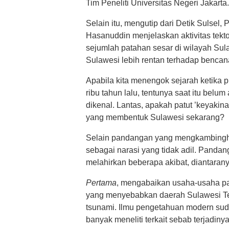
Tim Peneliti Universitas Negeri Jakarta.
Selain itu, mengutip dari Detik Sulsel,
Hasanuddin menjelaskan aktivitas tek
sejumlah patahan sesar di wilayah Sul
Sulawesi lebih rentan terhadap bencan
Apabila kita menengok sejarah ketika p
ribu tahun lalu, tentunya saat itu belu
dikenal. Lantas, apakah patut ’keyakina
yang membentuk Sulawesi sekarang?
Selain pandangan yang mengkambingh
sebagai narasi yang tidak adil. Pandan
melahirkan beberapa akibat, diantarany
Pertama
, mengabaikan usaha-usaha par
yang menyebabkan daerah Sulawesi Te
tsunami. Ilmu pengetahuan modern suda
banyak meneliti terkait sebab terjadin