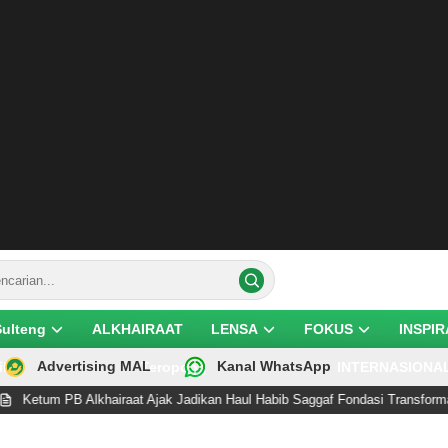
Sulteng
ALKHAIRAAT
LENSA
FOKUS
INSPIR
Advertising MAL
Kanal WhatsApp
ik
Teropong
INTERNASIONA
B Alkhairaat Ajak Jadikan Haul Habib Saggaf Fondasi Transformasi Organis