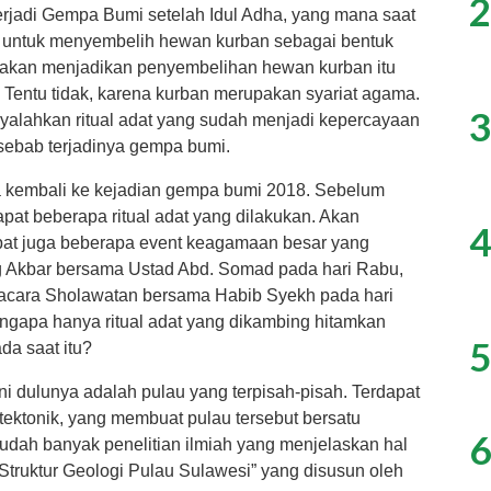
2
erjadi Gempa Bumi setelah Idul Adha, yang mana saat
kan untuk menyembelih hewan kurban sebagai bentuk
 akan menjadikan penyembelihan hewan kurban itu
Tentu tidak, karena kurban merupakan syariat agama.
3
enyalahkan ritual adat yang sudah menjadi kepercayaan
 sebab terjadinya gempa bumi.
ita kembali ke kejadian gempa bumi 2018. Sebelum
pat beberapa ritual adat yang dilakukan. Akan
4
dapat juga beberapa event keagamaan besar yang
lig Akbar bersama Ustad Abd. Somad pada hari Rabu,
 acara Sholawatan bersama Habib Syekh pada hari
ngapa hanya ritual adat yang dikambing hitamkan
5
ada saat itu?
ni dulunya adalah pulau yang terpisah-pisah. Terdapat
ektonik, yang membuat pulau tersebut bersatu
6
udah banyak penelitian ilmiah yang menjelaskan hal
 ”Struktur Geologi Pulau Sulawesi” yang disusun oleh