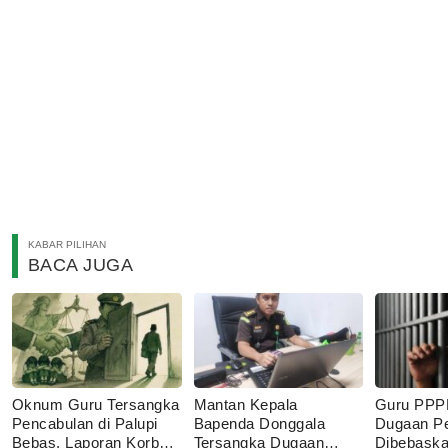
KABAR PILIHAN
BACA JUGA
Oknum Guru Tersangka
Mantan Kepala
Guru PPP
Pencabulan di Palupi
Bapenda Donggala
Dugaan P
Bebas, Laporan Korban
Tersangka Dugaan
Dibebaskan