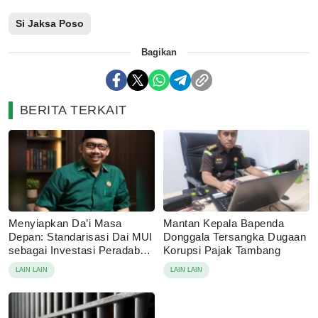
Si Jaksa Poso
Bagikan
BERITA TERKAIT
Menyiapkan Da’i Masa
Mantan Kepala Bapenda
Depan: Standarisasi Dai MUI
Donggala Tersangka Dugaan
sebagai Investasi Peradaban
Korupsi Pajak Tambang
di Era Disrupsi Digital
LAIN LAIN
LAIN LAIN