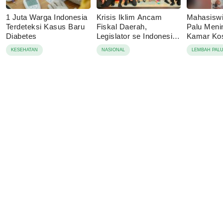
1 Juta Warga Indonesia
Krisis Iklim Ancam
Mahasisw
Terdeteksi Kasus Baru
Fiskal Daerah,
Palu Menin
Diabetes
Legislator se Indonesia
Kamar Kos
Dorong APBD Berbasis
Tolak Auto
KESEHATAN
NASIONAL
LEMBAH PAL
Ketahanan Lingkungan