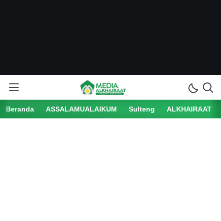
Beranda
ASSALAMUALAIKUM
Sulteng
ALKHAIRAAT