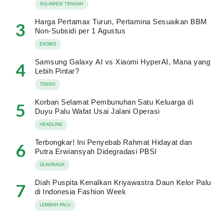
SULAWESI TENGAH
Harga Pertamax Turun, Pertamina Sesuaikan BBM
3
Non-Subsidi per 1 Agustus
EKOBIS
Samsung Galaxy AI vs Xiaomi HyperAI, Mana yang
4
Lebih Pintar?
TEKNO
Korban Selamat Pembunuhan Satu Keluarga di
5
Duyu Palu Wafat Usai Jalani Operasi
HEADLINE
Terbongkar! Ini Penyebab Rahmat Hidayat dan
6
Putra Erwiansyah Didegradasi PBSI
OLAHRAGA
Diah Puspita Kenalkan Kriyawastra Daun Kelor Palu
7
di Indonesia Fashion Week
LEMBAH PALU