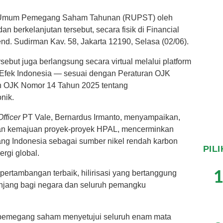
apat Umum Pemegang Saham Tahunan (RUPST) oleh
an berkelanjutan tersebut, secara fisik di Financial
end. Sudirman Kav. 58, Jakarta 12190, Selasa (02/06).
ebut juga berlangsung secara virtual melalui platform
 Efek Indonesia — sesuai dengan Peraturan OJK
n OJK Nomor 14 Tahun 2025 tentang
nik.
Officer
PT Vale, Bernardus Irmanto, menyampaikan,
i dan kemajuan proyek-proyek HPAL, mencerminkan
ang Indonesia sebagai sumber nikel rendah karbon
PIL
ergi global.
1
 pertambangan terbaik, hilirisasi yang bertanggung
panjang bagi negara dan seluruh pemangku
a pemegang saham menyetujui seluruh enam mata