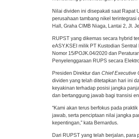
Nilai dividen ini disepakati saat R
perusahaan tambang nikel terintegrasi d
Hall, Graha CIMB Niaga, Lantai 2, Jl. J
RUPST yang dikemas secara hybrid ters
eASY.KSEI milik PT Kustodian Sentral
Nomor 15/POJK.04/2020 dan Peratura
Penyelenggaraan RUPS secara Elektro
Presiden Direktur dan
Chief Executive 
dividen yang telah ditetapkan hari in
keyakinan terhadap posisi jangka panj
dan bertanggung jawab bagi transisi en
“Kami akan terus berfokus pada praktik
jawab, serta penciptaan nilai jangka 
kepentingan,” kata Bernardus.
Dari RUPST yang telah berjalan, par