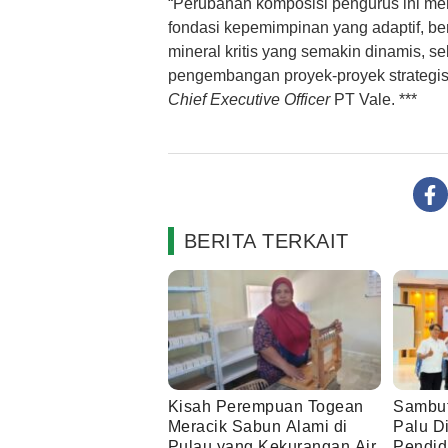
“Perubahan komposisi pengurus ini m
fondasi kepemimpinan yang adaptif, be
mineral kritis yang semakin dinamis, 
pengembangan proyek-proyek strategis 
Chief Executive Officer
PT Vale. ***
BERITA TERKAIT
Kisah Perempuan Togean
Sambut
Meracik Sabun Alami di
Palu Di
Pulau yang Kekurangan Air
Pendid