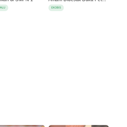
IUP
PALU
EKOBIS