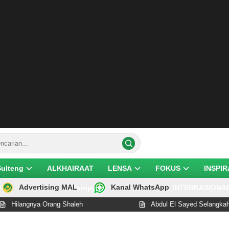
Sulteng
ALKHAIRAAT
LENSA
FOKUS
INSPIR
Advertising MAL
Kanal WhatsApp
ik
Teropong
INTERNASIONA
 Orang Shaleh
Abdul El Sayed Selangkah Lagi Cetak S