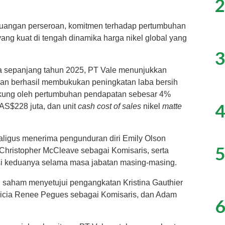
2
keuangan perseroan, komitmen terhadap pertumbuhan
yang kuat di tengah dinamika harga nikel global yang
3
a sepanjang tahun 2025, PT Vale menunjukkan
gan berhasil membukukan peningkatan laba bersih
ukung oleh pertumbuhan pendapatan sebesar 4%
4
AS$228 juta, dan unit
cash cost of sales
nikel
matte
kaligus menerima pengunduran diri Emily Olson
5
Christopher McCleave sebagai Komisaris, serta
si keduanya selama masa jabatan masing-masing.
saham menyetujui pengangkatan Kristina Gauthier
tricia Renee Pegues sebagai Komisaris, dan Adam
6