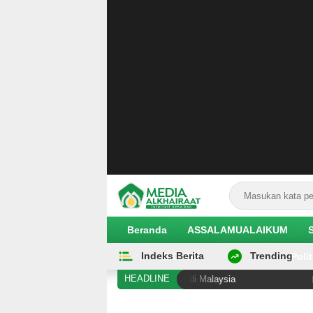
Beranda
ASSALAMUALAIKUM
Indeks Berita
Trending
EKOBIS
Polit
HEADLINE
i Diduga Alami Pelanggaran Hak di Malaysia
Hilangnya