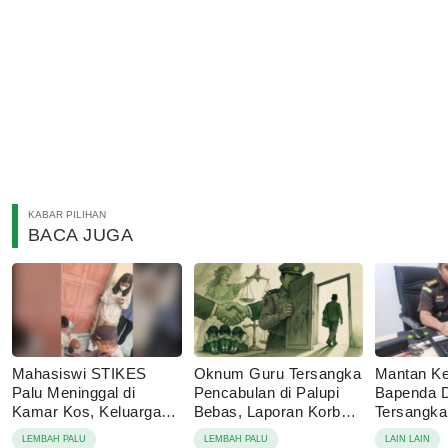
KABAR PILIHAN
BACA JUGA
Mahasiswi STIKES
Oknum Guru Tersangka
Mantan Ke
Palu Meninggal di
Pencabulan di Palupi
Bapenda 
Kamar Kos, Keluarga
Bebas, Laporan Korban
Tersangk
Tolak Autopsi
Berujung Damai
Korupsi P
LEMBAH PALU
LEMBAH PALU
LAIN LAIN