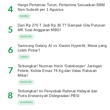
Harga Pertamax Turun, Pertamina Sesuaikan BBM
4
Non-Subsidi per 1 Agustus
EKOBIS
Dari Rp 270 T Jadi Rp 30 T? Dampak Gila Putusan
5
MK Soal Anggaran MBG!
HEADLINE
Samsung Galaxy AI vs Xiaomi HyperAI, Mana yang
6
Lebih Pintar?
TEKNO
Terbongkar! Nurman Herin ‘Gatekeeper’ Jaringan
7
Febrie, Kelola Emas 74 Kg dan Valas Ratusan
Miliar!
HEADLINE
Terbongkar! Ini Penyebab Rahmat Hidayat dan
8
Putra Erwiansyah Didegradasi PBSI
OLAHRAGA