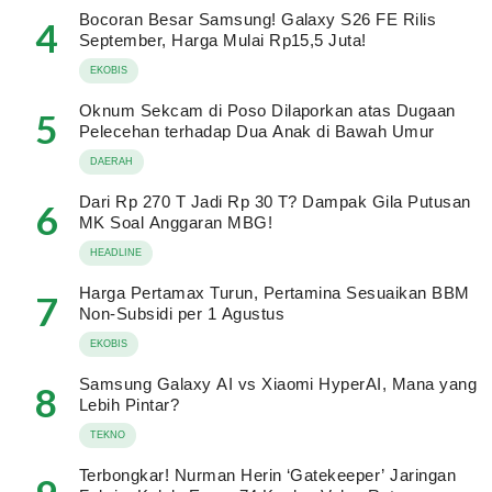
Bocoran Besar Samsung! Galaxy S26 FE Rilis
4
September, Harga Mulai Rp15,5 Juta!
EKOBIS
Oknum Sekcam di Poso Dilaporkan atas Dugaan
5
Pelecehan terhadap Dua Anak di Bawah Umur
DAERAH
Dari Rp 270 T Jadi Rp 30 T? Dampak Gila Putusan
6
MK Soal Anggaran MBG!
HEADLINE
Harga Pertamax Turun, Pertamina Sesuaikan BBM
7
Non-Subsidi per 1 Agustus
EKOBIS
Samsung Galaxy AI vs Xiaomi HyperAI, Mana yang
8
Lebih Pintar?
TEKNO
Terbongkar! Nurman Herin ‘Gatekeeper’ Jaringan