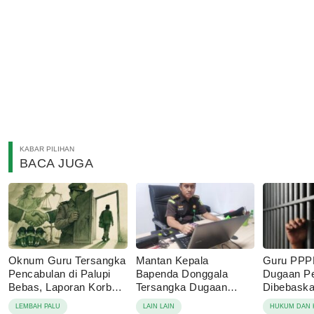
KABAR PILIHAN
BACA JUGA
Oknum Guru Tersangka
Mantan Kepala
Guru PPP
Pencabulan di Palupi
Bapenda Donggala
Dugaan P
Bebas, Laporan Korban
Tersangka Dugaan
Dibebaskan
Berujung Damai
Korupsi Pajak Tambang
Sebut Lap
LEMBAH PALU
LAIN LAIN
HUKUM DAN 
Keluarga 