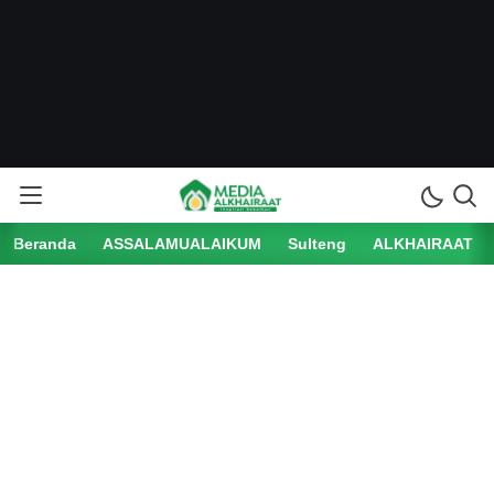
Beranda
ASSALAMUALAIKUM
Sulteng
ALKHAIRAAT