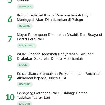
Mundur
POLHUKAM
Korban Selamat Kasus Pembunuhan di Duyu
6
Meninggal, Akan Dimakamkan di Palopo
HEADLINE
Mayat Perempuan Ditemukan Dicabik Dua Buaya di
7
Pantai Lere Palu
LEMBAH PALU
WOM Finance Tegaskan Penyerahan Fortuner
8
Dilakukan Sukarela, Debitur Membantah
EKOBIS
Ketua Utama Sampaikan Perkembangan Perguruan
9
Alkhairaat kepada Dubes UEA
HEADLINE
Pedagang Gorengan Palu Disidang: Bantah
10
Tuduhan Tabrak Lari
LAIN LAIN