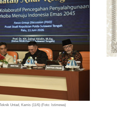
knik Untad, Kamis (11/6) (Foto: Istimewa)