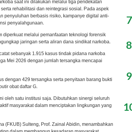
rkoba saat ini dilakukan melalui tiga pendekatan
erta rehabilitasi dan reintegrasi sosial. Pada aspek
 penyuluhan berbasis risiko, kampanye digital anti-
7
tensi penyalahgunaan.
diperkuat melalui pemanfaatan teknologi forensik
8
gungkap jaringan serta aliran dana sindikat narkoba.
catat sebanyak 1.915 kasus tindak pidana narkoba
gga Mei 2026 dengan jumlah tersangka mencapai
9
us dengan 429 tersangka serta penyitaan barang bukti
tir obat daftar G.
i oleh satu institusi saja. Dibutuhkan sinergi seluruh
1
 aktif masyarakat dalam menciptakan lingkungan yang
 (FKUB) Sulteng, Prof. Zainal Abidin, menambahkan
nting dalam membangun kesadaran masyarakat