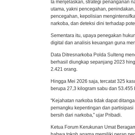
Ia menjelaskan, strategi penanganan na
utama, yakni pencegahan, penindakan, s
pencegahan, kepolisian mengintensifkan
narkoba, dan deteksi dini terhadap po
Sementara itu, upaya penegakan hukum 
digital dan analisis keuangan guna men
Data Ditresnarkoba Polda Sulteng men
berhasil diungkap sepanjang 2023 hin
2.421 orang.
Hingga Mei 2026 saja, tercatat 325 kas
berupa 27,3 kilogram sabu dan 53.455 bu
“Kejahatan narkoba tidak dapat ditangan
pemangku kepentingan dan partisipasi
bersih dari narkoba,” ujar Pribadi.
Ketua Forum Kerukunan Umat Beragama
bahwa tokoh agama memiliki peran pe