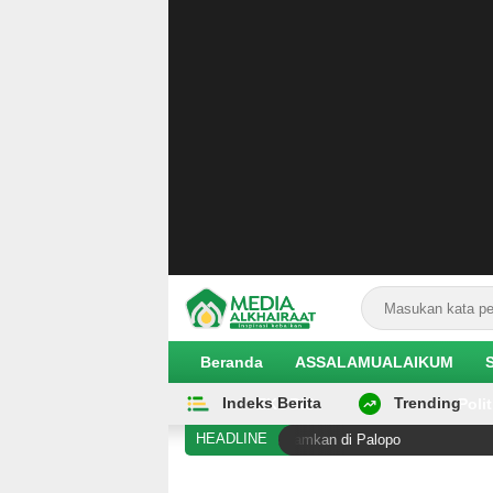
Beranda
ASSALAMUALAIKUM
Indeks Berita
Trending
EKOBIS
Polit
HEADLINE
 di Duyu Meninggal, Akan Dimakamkan di Palopo
Kor