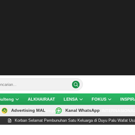
Sulteng
ALKHAIRAAT
LENSA
FOKUS
INSPIR
Advertising MAL
Kanal WhatsApp
ik
Teropong
INTERNASIONA
ban Selamat Pembunuhan Satu Keluarga di Duyu Palu Wafat Usai Jalani Ope