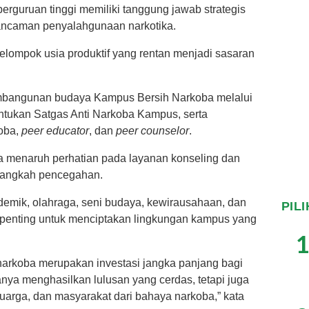
erguruan tinggi memiliki tanggung jawab strategis
ancaman penyalahgunaan narkotika.
lompok usia produktif yang rentan menjadi sasaran
embangunan budaya Kampus Bersih Narkoba melalui
entukan Satgas Anti Narkoba Kampus, serta
oba,
peer educator
, dan
peer counselor
.
a menaruh perhatian pada layanan konseling dan
 langkah pencegahan.
ademik, olahraga, seni budaya, kewirausahaan, dan
PIL
 penting untuk menciptakan lingkungan kampus yang
1
arkoba merupakan investasi jangka panjang bagi
ya menghasilkan lulusan yang cerdas, tetapi juga
uarga, dan masyarakat dari bahaya narkoba,” kata