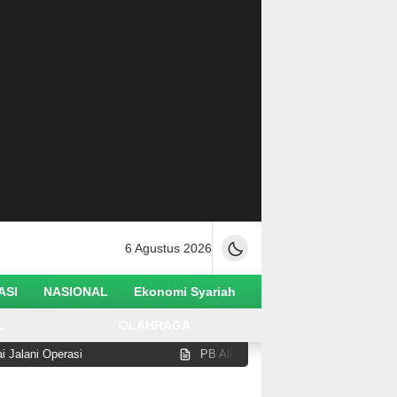
6 Agustus 2026
ASI
NASIONAL
Ekonomi Syariah
L
OLAHRAGA
rasi
PB Alkhairaat Dukung Hukuman Mati Koruptor untu