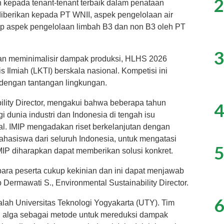
2
kepada tenant-tenant terbaik dalam penataan
iberikan kepada PT WNII, aspek pengelolaan air
dap aspek pengelolaan limbah B3 dan non B3 oleh PT
3
an meminimalisir dampak produksi, HLHS 2026
Ilmiah (LKTI) berskala nasional. Kompetisi ini
 dengan tantangan lingkungan.
ility Director, mengakui bahwa beberapa tahun
4
 dunia industri dan Indonesia di tengah isu
l. IMIP mengadakan riset berkelanjutan dengan
ahasiswa dari seluruh Indonesia, untuk mengatasi
5
IMIP diharapkan dapat memberikan solusi konkret.
 para peserta cukup kekinian dan ini dapat menjawab
 Dermawati S., Environmental Sustainability Director.
6
ah Universitas Teknologi Yogyakarta (UTY). Tim
lga sebagai metode untuk mereduksi dampak