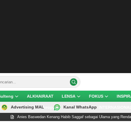
Sulteng
ALKHAIRAAT
LENSA
FOKUS
INSPIR
Advertising MAL
Kanal WhatsApp
ik
Teropong
INTERNASIONA
ies Baswedan Kenang Habib Saggaf sebagai Ulama yang Rendah Hati dan P