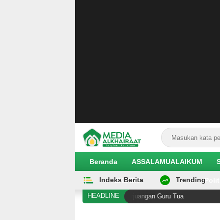
Beranda
ASSALAMUALAIKUM
Indeks Berita
Trending
EKOBIS
Polit
HEADLINE
 di Antara Kening Penghalang Perjuangan Guru Tua
An