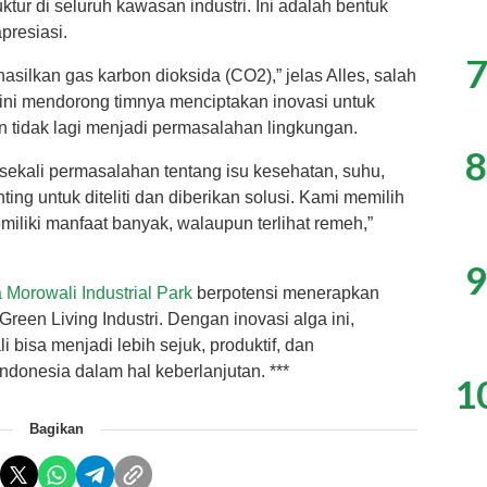
ktur di seluruh kawasan industri. Ini adalah bentuk
presiasi.
7
hasilkan gas karbon dioksida (CO2),” jelas Alles, salah
 ini mendorong timnya menciptakan inovasi untuk
 tidak lagi menjadi permasalahan lingkungan.
8
 sekali permasalahan tentang isu kesehatan, suhu,
ing untuk diteliti dan diberikan solusi. Kami memilih
liki manfaat banyak, walaupun terlihat remeh,”
9
 Morowali Industrial Park
berpotensi menerapkan
een Living Industri. Dengan inovasi alga ini,
i bisa menjadi lebih sejuk, produktif, dan
Indonesia dalam hal keberlanjutan. ***
1
Bagikan