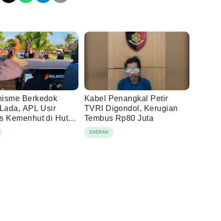
isme Berkedok
Kabel Penangkal Petir
 Lada, APL Usir
TVRI Digondol, Kerugian
s Kemenhut di Hutan
Tembus Rp80 Juta
g Loeha
DAERAH