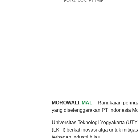
FOTO: DOK. PT IMIP
MOROWALI,
MAL
– Rangkaian pering
yang diselenggarakan PT Indonesia Moro
Universitas Teknologi Yogyakarta (UTY
(LKTI) berkat inovasi alga untuk miti
terhadap industri hijau.