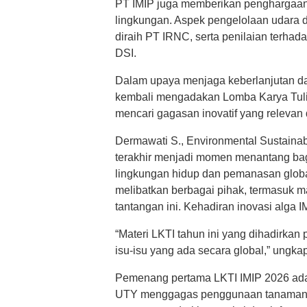
PT IMIP juga memberikan penghargaan 
lingkungan. Aspek pengelolaan udara d
diraih PT IRNC, serta penilaian terha
DSI.
Dalam upaya menjaga keberlanjutan d
kembali mengadakan Lomba Karya Tulis 
mencari gagasan inovatif yang relevan
Dermawati S., Environmental Sustainab
terakhir menjadi momen menantang bagi
lingkungan hidup dan pemanasan globa
melibatkan berbagai pihak, termasuk m
tantangan ini. Kehadiran inovasi alga 
“Materi LKTI tahun ini yang dihadirkan
isu-isu yang ada secara global,” ungkap
Pemenang pertama LKTI IMIP 2026 adal
UTY menggagas penggunaan tanaman a