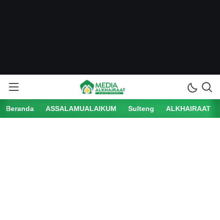
Beranda
ASSALAMUALAIKUM
Sulteng
ALKHAIRAAT