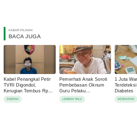
KABAR PILIHAN
BACA JUGA
Kabel Penangkal Petir
Pemerhati Anak Soroti
1 Juta Wa
TVRI Digondol,
Pembebasan Oknum
Terdeteks
Kerugian Tembus Rp80
Guru Pelaku
Diabetes
Juta
Pencabulan, Desak
DAERAH
LEMBAH PALU
KESEHATAN
Proses Hukum
Dilanjutkan