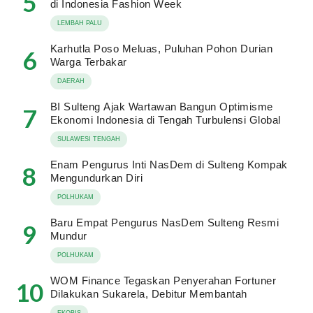
5
di Indonesia Fashion Week
LEMBAH PALU
Karhutla Poso Meluas, Puluhan Pohon Durian
6
Warga Terbakar
DAERAH
BI Sulteng Ajak Wartawan Bangun Optimisme
7
Ekonomi Indonesia di Tengah Turbulensi Global
SULAWESI TENGAH
Enam Pengurus Inti NasDem di Sulteng Kompak
8
Mengundurkan Diri
POLHUKAM
Baru Empat Pengurus NasDem Sulteng Resmi
9
Mundur
POLHUKAM
WOM Finance Tegaskan Penyerahan Fortuner
10
Dilakukan Sukarela, Debitur Membantah