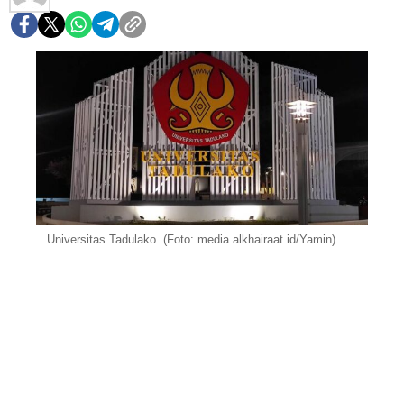
Universitas Tadulako. (Foto: media.alkhairaat.id/Yamin)