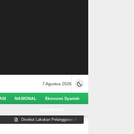
7 Agustus 2026
ASI
NASIONAL
Ekonomi Syariah
L
OLAHRAGA
Disebut Lakukan Pelanggaran di Pantai Watusampu, Wabup Abdul Sahid Tega