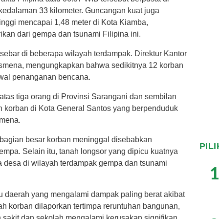
 kedalaman 33 kilometer. Guncangan kuat juga
inggi mencapai 1,48 meter di Kota Kiamba,
n dari gempa dan tsunami Filipina ini.
sebar di beberapa wilayah terdampak. Direktur Kantor
Sosmena, mengungkapkan bahwa sedikitnya 12 korban
p awal penanganan bencana.
atas tiga orang di Provinsi Sarangani dan sembilan
uh korban di Kota General Santos yang berpenduduk
smena.
bagian besar korban meninggal disebabkan
PIL
pa. Selain itu, tanah longsor yang dipicu kuatnya
desa di wilayah terdampak gempa dan tsunami
1
u daerah yang mengalami dampak paling berat akibat
ah korban dilaporkan tertimpa reruntuhan bangunan,
 sakit dan sekolah mengalami kerusakan signifikan.