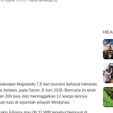
i Filipina. (FOTO: media.alkhairaat.id)
HEA
ekuatan Magnitudo 7,8 dan tsunami dahsyat melanda
na Selatan, pada Senin, 8 Juni 2026. Bencana ini telah
ri 200 jiwa, dan meninggalkan 12 warga lainnya
an luas di sejumlah wilayah Mindanao.
ktu Filipina atau 06.37 WIB tersebut berpusat di