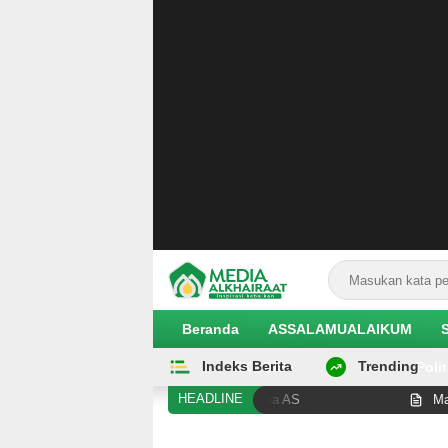
Beranda
ASSALAMUALAIKUM
Indeks Berita
Trending
EKOBIS
Polit
HEADLINE
ah sebagai Senator Muslim Pertama AS
Mayat Perempua