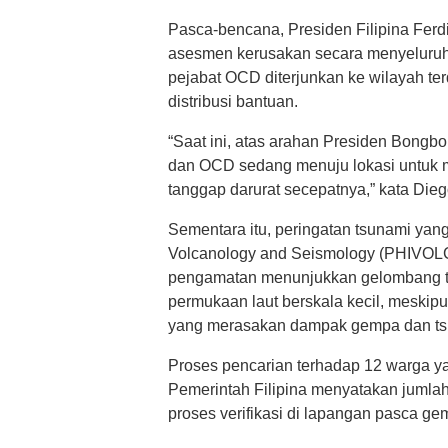
Pasca-bencana, Presiden Filipina Ferd
asesmen kerusakan secara menyeluruh.
pejabat OCD diterjunkan ke wilayah 
distribusi bantuan.
“Saat ini, atas arahan Presiden Bongb
dan OCD sedang menuju lokasi untuk m
tanggap darurat secepatnya,” kata Die
Sementara itu, peringatan tsunami yang 
Volcanology and Seismology (PHIVOLCS)
pengamatan menunjukkan gelombang t
permukaan laut berskala kecil, meskip
yang merasakan dampak gempa dan tsu
Proses pencarian terhadap 12 warga ya
Pemerintah Filipina menyatakan jumla
proses verifikasi di lapangan pasca gem