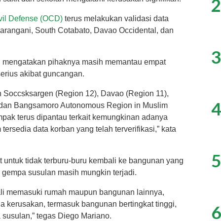
2
ivil Defense (OCD)
terus melakukan validasi data
Sarangani, South Cotabato, Davao Occidental, dan
3
o, mengatakan pihaknya masih memantau empat
erius akibat guncangan.
 Soccsksargen (Region 12), Davao (Region 11),
4
dan Bangsamoro Autonomous Region in Muslim
ak terus dipantau terkait kemungkinan adanya
ersedia data korban yang telah terverifikasi,” kata
5
 untuk tidak terburu-buru kembali ke bangunan yang
gempa susulan masih mungkin terjadi.
ali memasuki rumah maupun bangunan lainnya,
 kerusakan, termasuk bangunan bertingkat tinggi,
6
susulan,” tegas Diego Mariano.