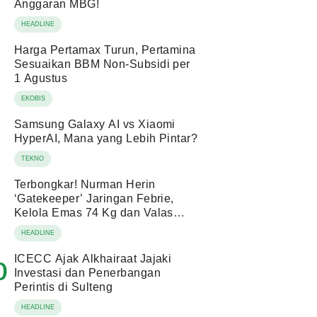
Anggaran MBG!
HEADLINE
Harga Pertamax Turun, Pertamina
Sesuaikan BBM Non-Subsidi per
1 Agustus
EKOBIS
Samsung Galaxy AI vs Xiaomi
HyperAI, Mana yang Lebih Pintar?
TEKNO
Terbongkar! Nurman Herin
‘Gatekeeper’ Jaringan Febrie,
Kelola Emas 74 Kg dan Valas
Ratusan Miliar!
HEADLINE
ICECC Ajak Alkhairaat Jajaki
0
Investasi dan Penerbangan
Perintis di Sulteng
HEADLINE