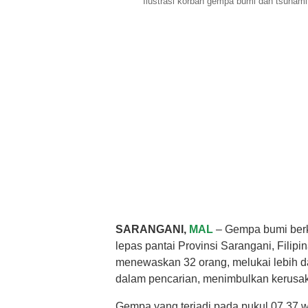
Ilustrasi korban gempa bumi dan tsunami d
SARANGANI,
MAL
– Gempa bumi berk
lepas pantai Provinsi Sarangani, Filipi
menewaskan 32 orang, melukai lebih da
dalam pencarian, menimbulkan kerusak
Gempa yang terjadi pada pukul 07.37 wa