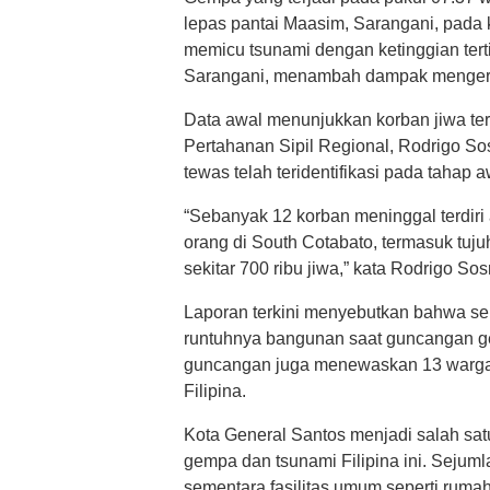
lepas pantai Maasim, Sarangani, pada
memicu tsunami dengan ketinggian tert
Sarangani, menambah dampak mengerika
Data awal menunjukkan korban jiwa ter
Pertahanan Sipil Regional, Rodrigo 
tewas telah teridentifikasi pada taha
“Sebanyak 12 korban meninggal terdiri 
orang di South Cotabato, termasuk tuj
sekitar 700 ribu jiwa,” kata Rodrigo So
Laporan terkini menyebutkan bahwa se
runtuhnya bangunan saat guncangan gem
guncangan juga menewaskan 13 warga 
Filipina.
Kota General Santos menjadi salah sat
gempa dan tsunami Filipina ini. Sejuml
sementara fasilitas umum seperti rumah