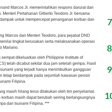
inand Marcos Jr. memerintahkan respons darurat dan
 Menteri Pertahanan Gilberto Teodoro Jr. bersama
7
terdampak untuk mempercepat penanganan korban dan
ong Marcos dan Menteri Teodoro, para pejabat DND
enilai tingkat kerusakan serta melaksanakan operasi
8
go Mariano.
sempat dikeluarkan oleh Philippine Institute of
 telah dicabut sekitar dua jam setelah gempa. Hasil
9
sunami yang terjadi hanya menimbulkan gangguan
un tetap berdampak pada sejumlah kawasan pesisir
nami Filipina.
ng masih hilang terus dilakukan oleh tim penyelamat.
1
h korban masih dapat berubah seiring berlangsungnya
pa dan tsunami Filipina. ***