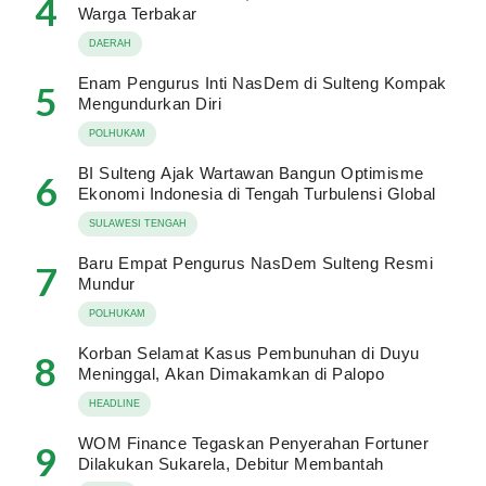
4
Warga Terbakar
DAERAH
Enam Pengurus Inti NasDem di Sulteng Kompak
5
Mengundurkan Diri
POLHUKAM
BI Sulteng Ajak Wartawan Bangun Optimisme
6
Ekonomi Indonesia di Tengah Turbulensi Global
SULAWESI TENGAH
Baru Empat Pengurus NasDem Sulteng Resmi
7
Mundur
POLHUKAM
Korban Selamat Kasus Pembunuhan di Duyu
8
Meninggal, Akan Dimakamkan di Palopo
HEADLINE
WOM Finance Tegaskan Penyerahan Fortuner
9
Dilakukan Sukarela, Debitur Membantah