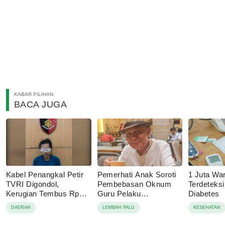
KABAR PILIHAN
BACA JUGA
Kabel Penangkal Petir
Pemerhati Anak Soroti
1 Juta Wa
TVRI Digondol,
Pembebasan Oknum
Terdeteks
Kerugian Tembus Rp80
Guru Pelaku
Diabetes
Juta
Pencabulan, Desak
DAERAH
LEMBAH PALU
KESEHATAN
Proses Hukum
Dilanjutkan