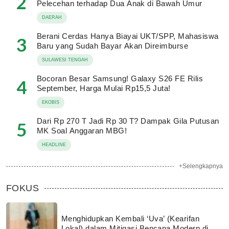
2
Pelecehan terhadap Dua Anak di Bawah Umur
DAERAH
Berani Cerdas Hanya Biayai UKT/SPP, Mahasiswa
3
Baru yang Sudah Bayar Akan Direimburse
SULAWESI TENGAH
Bocoran Besar Samsung! Galaxy S26 FE Rilis
4
September, Harga Mulai Rp15,5 Juta!
EKOBIS
Dari Rp 270 T Jadi Rp 30 T? Dampak Gila Putusan
5
MK Soal Anggaran MBG!
HEADLINE
+Selengkapnya
FOKUS
Menghidupkan Kembali ‘Uva’ (Kearifan
Lokal) dalam Mitigasi Bencana Modern di