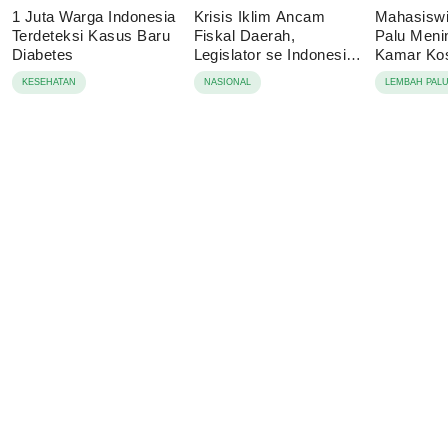
1 Juta Warga Indonesia
Krisis Iklim Ancam
Mahasisw
Terdeteksi Kasus Baru
Fiskal Daerah,
Palu Menin
Diabetes
Legislator se Indonesia
Kamar Kos
Dorong APBD Berbasis
Tolak Auto
KESEHATAN
NASIONAL
LEMBAH PAL
Ketahanan Lingkungan