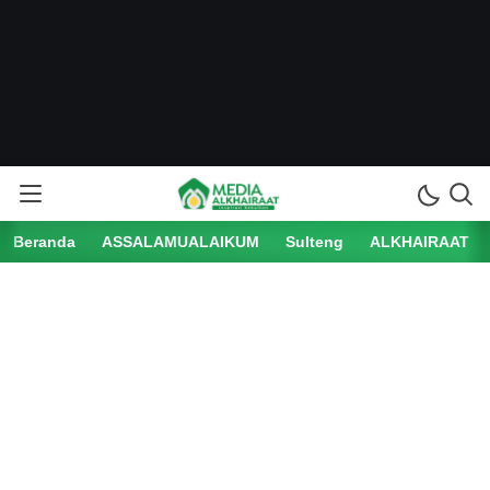
Beranda
ASSALAMUALAIKUM
Sulteng
ALKHAIRAAT