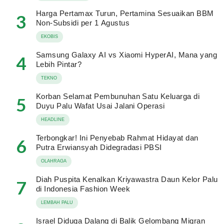
Harga Pertamax Turun, Pertamina Sesuaikan BBM
3
Non-Subsidi per 1 Agustus
EKOBIS
Samsung Galaxy AI vs Xiaomi HyperAI, Mana yang
4
Lebih Pintar?
TEKNO
Korban Selamat Pembunuhan Satu Keluarga di
5
Duyu Palu Wafat Usai Jalani Operasi
HEADLINE
Terbongkar! Ini Penyebab Rahmat Hidayat dan
6
Putra Erwiansyah Didegradasi PBSI
OLAHRAGA
Diah Puspita Kenalkan Kriyawastra Daun Kelor Palu
7
di Indonesia Fashion Week
LEMBAH PALU
Israel Diduga Dalang di Balik Gelombang Migran