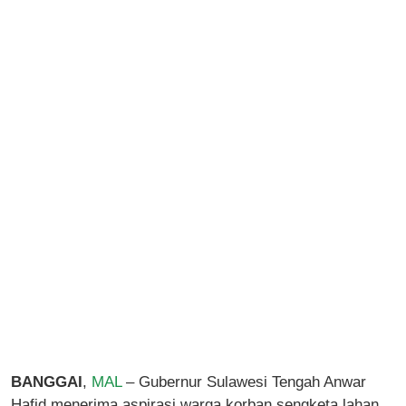
BANGGAI
,
MAL
– Gubernur Sulawesi Tengah Anwar
Hafid menerima aspirasi warga korban sengketa lahan