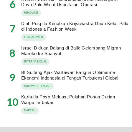
6
Duyu Palu Wafat Usai Jalani Operasi
HEADLINE
Diah Puspita Kenalkan Kriyawastra Daun Kelor Palu
7
di Indonesia Fashion Week
LEMBAH PALU
Israel Diduga Dalang di Balik Gelombang Migran
8
Maroko ke Spanyol
INTERNASIONAL
BI Sulteng Ajak Wartawan Bangun Optimisme
9
Ekonomi Indonesia di Tengah Turbulensi Global
SULAWESI TENGAH
Karhutla Poso Meluas, Puluhan Pohon Durian
10
Warga Terbakar
DAERAH