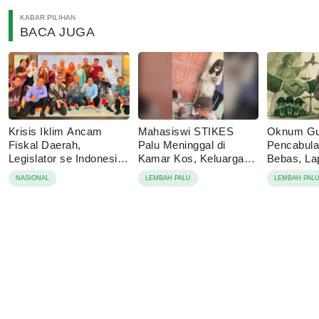
KABAR PILIHAN
BACA JUGA
Krisis Iklim Ancam
Mahasiswi STIKES
Oknum Gu
Fiskal Daerah,
Palu Meninggal di
Pencabulan
Legislator se Indonesia
Kamar Kos, Keluarga
Bebas, La
Dorong APBD Berbasis
Tolak Autopsi
Berujung 
NASIONAL
LEMBAH PALU
LEMBAH PAL
Ketahanan Lingkungan