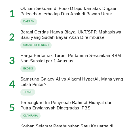
Oknum Sekcam di Poso Dilaporkan atas Dugaan
1
Pelecehan terhadap Dua Anak di Bawah Umur
DAERAH
Berani Cerdas Hanya Biayai UKT/SPP, Mahasiswa
2
Baru yang Sudah Bayar Akan Direimburse
SULAWESI TENGAH
Harga Pertamax Turun, Pertamina Sesuaikan BBM
3
Non-Subsidi per 1 Agustus
EKOBIS
Samsung Galaxy AI vs Xiaomi HyperAI, Mana yang
4
Lebih Pintar?
TEKNO
Terbongkar! Ini Penyebab Rahmat Hidayat dan
5
Putra Erwiansyah Didegradasi PBSI
OLAHRAGA
Korban Selamat Pembunuhan Satu Keluarga di