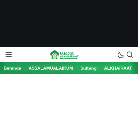
Beranda
ASSALAMUALAIKUM
Sulteng
ALKHAIRAAT