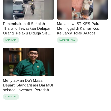
Penembakan di Sekolah
Mahasiswi STIKES Palu
Thailand Tewaskan Delapan
Meninggal di Kamar Kos,
Orang, Pelaku Diduga Siswa
Keluarga Tolak Autopsi
14 Tahun
LAIN LAIN
LEMBAH PALU
Menyiapkan Da’i Masa
Depan: Standarisasi Dai MUI
sebagai Investasi Peradaban
di Era Disrupsi Digital
LAIN LAIN