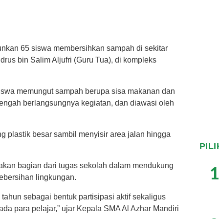
runkan 65 siswa membersihkan sampah di sekitar
rus bin Salim Aljufri (Guru Tua), di kompleks
a siswa memungut sampah berupa sisa makanan dan
tengah berlangsungnya kegiatan, dan diawasi oleh
plastik besar sambil menyisir area jalan hingga
PIL
pakan bagian dari tugas sekolah dalam mendukung
1
ebersihan lingkungan.
p tahun sebagai bentuk partisipasi aktif sekaligus
da para pelajar,” ujar Kepala SMA Al Azhar Mandiri