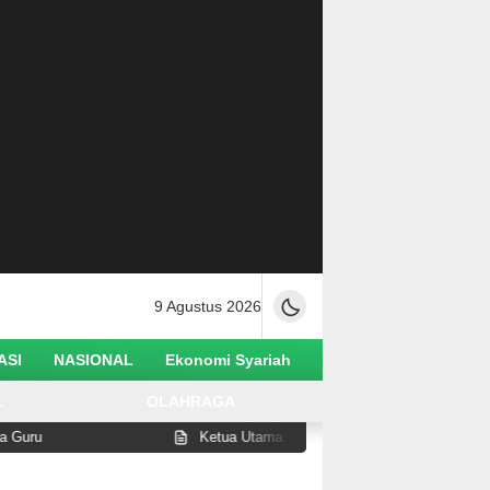
9 Agustus 2026
ASI
NASIONAL
Ekonomi Syariah
L
OLAHRAGA
Ketua Utama: Busur Senjata di Antara Kening Penghalang 