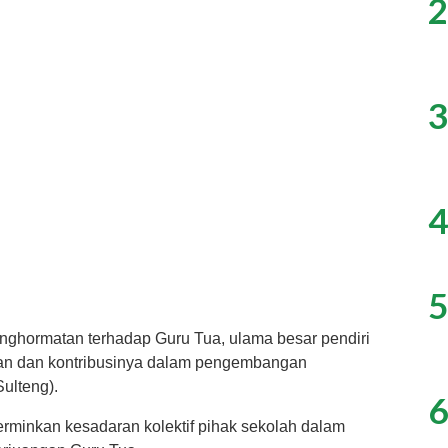
2
3
4
5
penghormatan terhadap Guru Tua, ulama besar pendiri
anan dan kontribusinya dalam pengembangan
ulteng).
6
cerminkan kesadaran kolektif pihak sekolah dalam