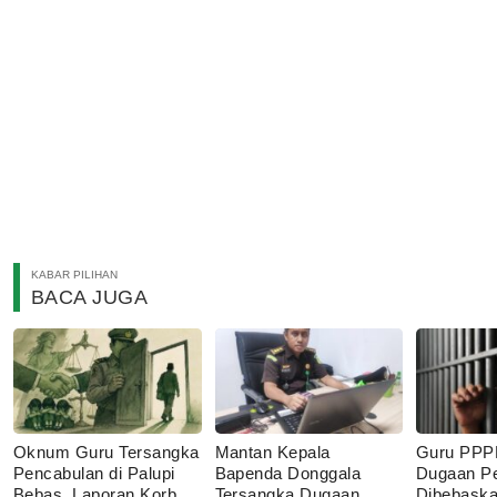
KABAR PILIHAN
BACA JUGA
Oknum Guru Tersangka
Mantan Kepala
Guru PPP
Pencabulan di Palupi
Bapenda Donggala
Dugaan P
Bebas, Laporan Korban
Tersangka Dugaan
Dibebaskan