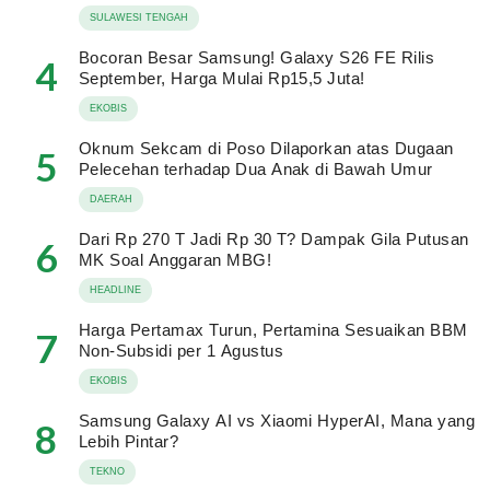
SULAWESI TENGAH
Bocoran Besar Samsung! Galaxy S26 FE Rilis
4
September, Harga Mulai Rp15,5 Juta!
EKOBIS
Oknum Sekcam di Poso Dilaporkan atas Dugaan
5
Pelecehan terhadap Dua Anak di Bawah Umur
DAERAH
Dari Rp 270 T Jadi Rp 30 T? Dampak Gila Putusan
6
MK Soal Anggaran MBG!
HEADLINE
Harga Pertamax Turun, Pertamina Sesuaikan BBM
7
Non-Subsidi per 1 Agustus
EKOBIS
Samsung Galaxy AI vs Xiaomi HyperAI, Mana yang
8
Lebih Pintar?
TEKNO