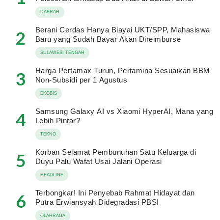
DAERAH
Berani Cerdas Hanya Biayai UKT/SPP, Mahasiswa
2
Baru yang Sudah Bayar Akan Direimburse
SULAWESI TENGAH
Harga Pertamax Turun, Pertamina Sesuaikan BBM
3
Non-Subsidi per 1 Agustus
EKOBIS
Samsung Galaxy AI vs Xiaomi HyperAI, Mana yang
4
Lebih Pintar?
TEKNO
Korban Selamat Pembunuhan Satu Keluarga di
5
Duyu Palu Wafat Usai Jalani Operasi
HEADLINE
Terbongkar! Ini Penyebab Rahmat Hidayat dan
6
Putra Erwiansyah Didegradasi PBSI
OLAHRAGA