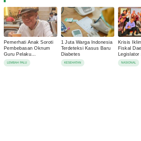
Pemerhati Anak Soroti
1 Juta Warga Indonesia
Krisis Ik
Pembebasan Oknum
Terdeteksi Kasus Baru
Fiskal Dae
Guru Pelaku
Diabetes
Legislator
Pencabulan, Desak
Dorong A
LEMBAH PALU
KESEHATAN
NASIONAL
Proses Hukum
Ketahanan
Dilanjutkan