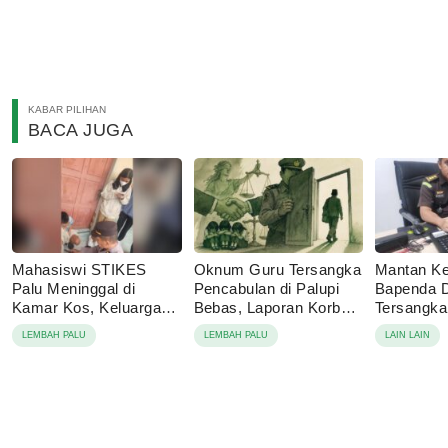
KABAR PILIHAN
BACA JUGA
Mahasiswi STIKES
Oknum Guru Tersangka
Mantan Ke
Palu Meninggal di
Pencabulan di Palupi
Bapenda 
Kamar Kos, Keluarga
Bebas, Laporan Korban
Tersangk
Tolak Autopsi
Berujung Damai
Korupsi P
LEMBAH PALU
LEMBAH PALU
LAIN LAIN