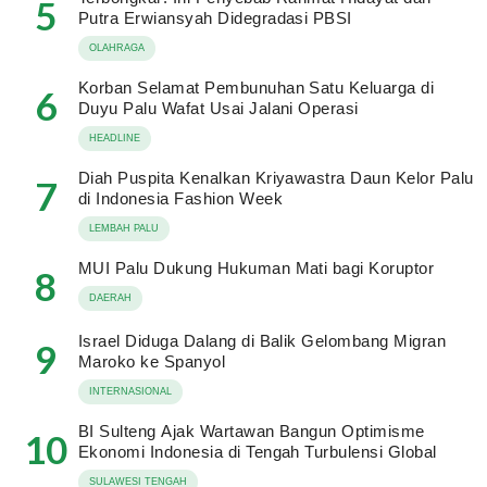
5
Putra Erwiansyah Didegradasi PBSI
OLAHRAGA
Korban Selamat Pembunuhan Satu Keluarga di
6
Duyu Palu Wafat Usai Jalani Operasi
HEADLINE
Diah Puspita Kenalkan Kriyawastra Daun Kelor Palu
7
di Indonesia Fashion Week
LEMBAH PALU
MUI Palu Dukung Hukuman Mati bagi Koruptor
8
DAERAH
Israel Diduga Dalang di Balik Gelombang Migran
9
Maroko ke Spanyol
INTERNASIONAL
BI Sulteng Ajak Wartawan Bangun Optimisme
10
Ekonomi Indonesia di Tengah Turbulensi Global
SULAWESI TENGAH