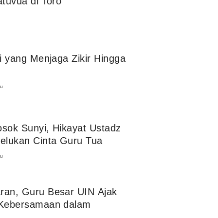
tuvua di Toro
i yang Menjaga Zikir Hingga
lu
osok Sunyi, Hikayat Ustadz
elukan Cinta Guru Tua
lu
an, Guru Besar UIN Ajak
Kebersamaan dalam