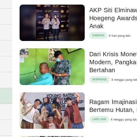
AKP Siti Elminaw
Hoegeng Awards
Anak
DAERAH
6 hari yang lalu
Dari Krisis Mon
Modern, Pangkas
Bertahan
INSPIRASI
3 minggu yang lal
Ragam Imajinasi
Bertemu Hutan, 
LAIN LAIN
4 minggu yang lal