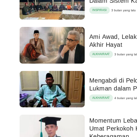
Dalam Sistem Ka
INSPIRASI
3 bulan yang lalu
Ami Awad, Lelak
Akhir Hayat
ALKHAIRAAT
3 bulan yang la
Mengabdi di Pel
Lukman dalam P
ALKHAIRAAT
4 bulan yang la
Momentum Lebar
Umat Perkokoh 
Keberagaman