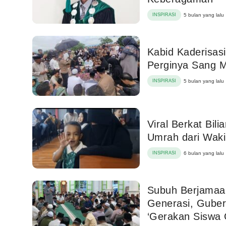
INSPIRASI
5 bulan yang lalu
Kabid Kaderisas
Perginya Sang M
INSPIRASI
5 bulan yang lalu
Viral Berkat Bili
Umrah dari Waki
INSPIRASI
6 bulan yang lalu
Subuh Berjamaa
Generasi, Guber
‘Gerakan Siswa C