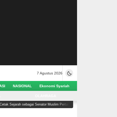
7 Agustus 2026
ASI
NASIONAL
Ekonomi Syariah
L
OLAHRAGA
rah sebagai Senator Muslim Pertama AS
Buruh Migra