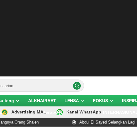
Sulteng
ALKHAIRAAT
LENSA
FOKUS
INSPIR
Advertising MAL
Kanal WhatsApp
ik
Teropong
INTERNASIONA
ang Shaleh
Abdul El Sayed Selangkah Lagi Cetak Seja