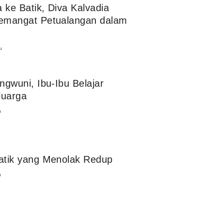
 ke Batik, Diva Kalvadia
emangat Petualangan dalam
u
gwuni, Ibu-Ibu Belajar
luarga
u
atik yang Menolak Redup
u