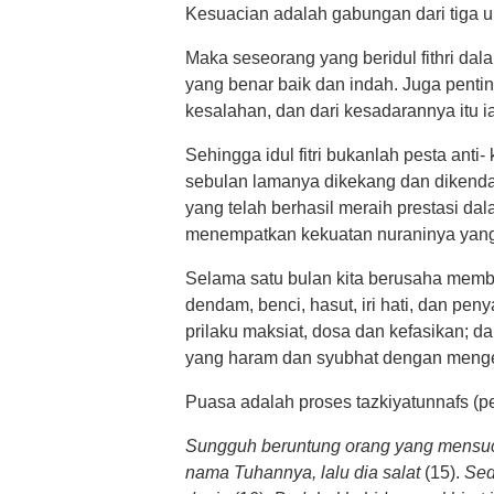
Kesuacian adalah gabungan dari tiga u
Maka seseorang yang beridul fithri dal
yang benar baik dan indah. Juga penti
kesalahan, dan dari kesadarannya itu 
Sehingga idul fitri bukanlah pesta ant
sebulan lamanya dikekang dan dikenda
yang telah berhasil meraih prestasi 
menempatkan kekuatan nuraninya yang
Selama satu bulan kita berusaha members
dendam, benci, hasut, iri hati, dan pen
prilaku maksiat, dosa dan kefasikan; d
yang haram dan syubhat dengan mengelu
Puasa adalah proses tazkiyatunnafs (pem
Sungguh beruntung orang yang mensuc
nama Tuhannya, lalu dia salat
(15).
Sed