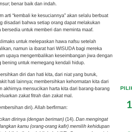
nsur; benar baik dan indah.
am arti “kembali ke kesuciannya” akan selalu berbuat
ng disadari bahwa setiap orang dapat melakukan
ia bersedia untuk memberi dan meminta maaf.
i- klimaks untuk melepaskan hawa nafsu setelah
likan, namun ia ibarat hari WISUDA bagi mereka
dalam upaya mengembalikan keseimbangan jiwa dengan
 bening untuk memegang kendali hidup.
ihkan diri dan hati kita, dari niat yang buruk,
yakit hati lainnya; membersihkan kehormatan kita dari
PIL
an akhirnya mensucikan harta kita dari barang-barang
arkan zakat fitrah dan zakat mal.
1
bersihan diri). Allah berfirman:
ikan dirinya (dengan beriman)
(14).
Dan mengingat
angkan kamu (orang-orang kafir) memilih kehidupan