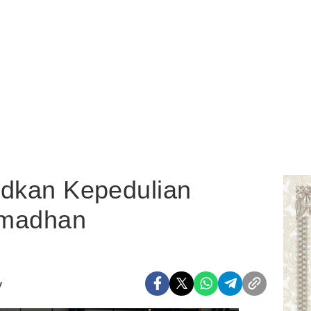
judkan Kepedulian
amadhan
y