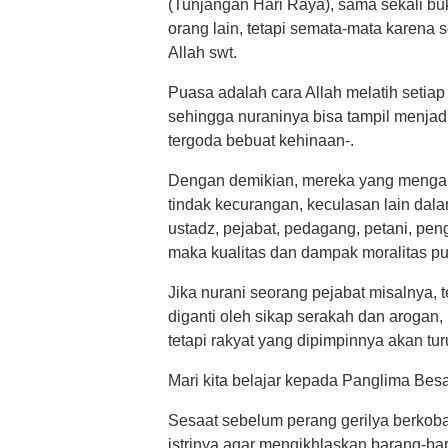
(Tunjangan Hari Raya), sama sekali b
orang lain, tetapi semata-mata karena s
Allah swt.
Puasa adalah cara Allah melatih setiap
sehingga nuraninya bisa tampil menjadi
tergoda bebuat kehinaan-.
Dengan demikian, mereka yang mengaku
tindak kecurangan, keculasan lain dala
ustadz, pejabat, pedagang, petani, pengu
maka kualitas dan dampak moralitas pu
Jika nurani seorang pejabat misalnya, 
diganti oleh sikap serakah dan arogan
tetapi rakyat yang dipimpinnya akan tu
Mari kita belajar kepada Panglima Bes
Sesaat sebelum perang gerilya berkobar
istrinya agar mengikhlaskan barang-bara