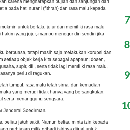
ukan karena mengharapkan pujian dan sanjungan dari
etia pada hati nurani (fithrah) dan rasa malu kepada
7
 mukmin untuk berlaku jujur dan memiliki rasa malu
 hakim yang jujur,-mampu menegur diri sendiri jika
8
 berpuasa, tetapi masih saja melakukan korupsi dan
m setiaap objek kerja kita sebagai apapaun; dosen,
saha, supir, dll., serta tidak lagi memiliki rasa malu,
9
asanya perlu di ragukan.
telah tumpul, rasa malu telah sirna, dan kemudian
, maka yang merugi tidak hanya yang bersangkutan,
rut serta menanggung sengsara.
1
ar Jenderal Soedirman..
, beliau jatuh sakit. Namun beliau minta izin kepada
ng perhiasan milik pribadi istrinya dijual untuk