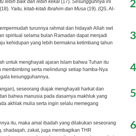
2
u lebih baik dan lebih kekal
(17).
Sesungguhnya ini
(18).
Yaitu, kitab-kitab Ibrahim dan Musa
(19). (QS. Al-
 mempermudah turunnya rahmat dan hidayah Allah swt
3
an spiritual selama bulan Ramadan dapat menjadi
uju kehidupan yang lebih bermakna ketimbang tahun
ah untuk menghayati ajaran Islam bahwa Tuhan itu
4
n membimbing serta melindungi setiap hamba-Nya
gala kesungguhannya.
5
ngan), seseorang diajak menghayati harkat dan
dari bahwa manusia pada dasarnya makhluk yang
da akhlak mulia serta ingin selalu memegang
6
nya itu, maka amal ibadah yang dilakukan seseorang
aq, shadaqah, zakat, juga membagikan THR