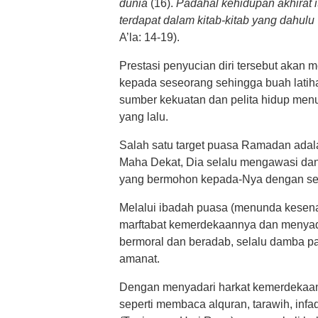
dunia
(16).
Padahal kehidupan akhirat it
terdapat dalam kitab-kitab yang dahulu
A’la: 14-19).
Prestasi penyucian diri tersebut akan
kepada seseorang sehingga buah latih
sumber kekuatan dan pelita hidup men
yang lalu.
Salah satu target puasa Ramadan adal
Maha Dekat, Dia selalu mengawasi da
yang bermohon kepada-Nya dengan se
Melalui ibadah puasa (menunda kesena
marftabat kemerdekaannya dan menya
bermoral dan beradab, selalu damba pa
amanat.
Dengan menyadari harkat kemerdekaan
seperti membaca alquran, tarawih, inf