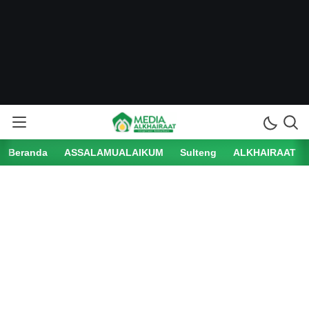
Beranda
ASSALAMUALAIKUM
Sulteng
ALKHAIRAAT