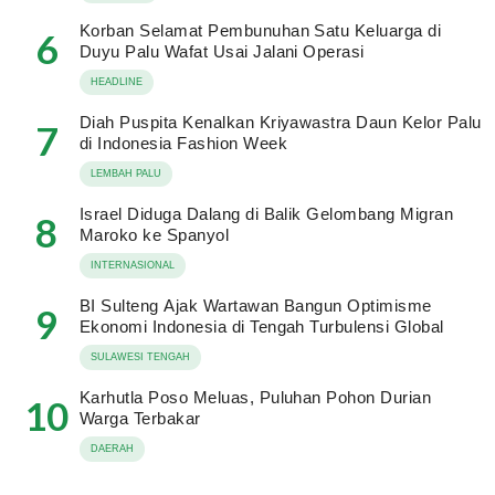
Korban Selamat Pembunuhan Satu Keluarga di
6
Duyu Palu Wafat Usai Jalani Operasi
HEADLINE
Diah Puspita Kenalkan Kriyawastra Daun Kelor Palu
7
di Indonesia Fashion Week
LEMBAH PALU
Israel Diduga Dalang di Balik Gelombang Migran
8
Maroko ke Spanyol
INTERNASIONAL
BI Sulteng Ajak Wartawan Bangun Optimisme
9
Ekonomi Indonesia di Tengah Turbulensi Global
SULAWESI TENGAH
Karhutla Poso Meluas, Puluhan Pohon Durian
10
Warga Terbakar
DAERAH