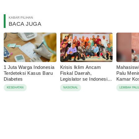
KABAR PILIHAN
BACA JUGA
1 Juta Warga Indonesia
Krisis Iklim Ancam
Mahasisw
Terdeteksi Kasus Baru
Fiskal Daerah,
Palu Menin
Diabetes
Legislator se Indonesia
Kamar Kos
Dorong APBD Berbasis
Tolak Auto
KESEHATAN
NASIONAL
LEMBAH PAL
Ketahanan Lingkungan