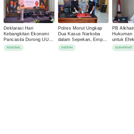
Deklarasi Hari
Polres Morut Ungkap
PB Alkhai
Kebangkitan Ekonomi
Dua Kasus Narkoba
Hukuman M
Pancasila Dorong UU
dalam Sepekan, Empat
untuk Efe
Perekonomian Nasional
Pelaku Ditangkap
NASIONAL
DAERAH
ALKHAIRAAT