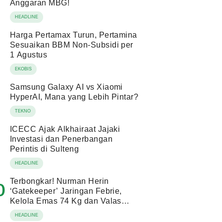
Anggaran MBG!
HEADLINE
Harga Pertamax Turun, Pertamina
Sesuaikan BBM Non-Subsidi per
1 Agustus
EKOBIS
Samsung Galaxy AI vs Xiaomi
HyperAI, Mana yang Lebih Pintar?
TEKNO
ICECC Ajak Alkhairaat Jajaki
Investasi dan Penerbangan
Perintis di Sulteng
HEADLINE
Terbongkar! Nurman Herin
0
‘Gatekeeper’ Jaringan Febrie,
Kelola Emas 74 Kg dan Valas
Ratusan Miliar!
HEADLINE