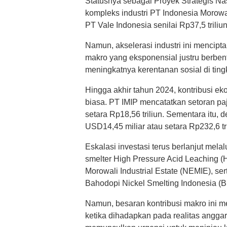
Statusnya sebagai Proyek Strategis Nas
kompleks industri PT Indonesia Morowal
PT Vale Indonesia senilai Rp37,5 triliun
Namun, akselerasi industri ini mencip
makro yang eksponensial justru berben
meningkatnya kerentanan sosial di ting
Hingga akhir tahun 2024, kontribusi ek
biasa. PT IMIP mencatatkan setoran pa
setara Rp18,56 triliun. Sementara itu
USD14,45 miliar atau setara Rp232,6 tri
Eskalasi investasi terus berlanjut melal
smelter High Pressure Acid Leaching 
Morowali Industrial Estate (NEMIE), se
Bahodopi Nickel Smelting Indonesia (BNS
Namun, besaran kontribusi makro ini m
ketika dihadapkan pada realitas anggara