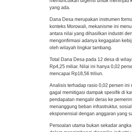
memunculkan urgensi untuk meninjau ke
yang ada.
Dana Desa merupakan instrumen forma
konteks Morowali, mekanisme ini menun
antara nilai yang dihasilkan industri d
mengonfirmasi adanya kegagalan kebij
oleh wilayah lingkar tambang.
Total Dana Desa pada 12 desa di wila
Rp4,25 miliar. Nilai ini hanya 0,02 per
mencapai Rp18,56 triliun.
Analisis terhadap rasio 0,02 persen 
gagal memitigasi dampak spesifik di kaw
pendapatan mengalir deras ke pemerin
menanggung beban infrastruktur, sosia
eksponensial dengan anggaran yang sa
Persoalan utama bukan sekadar angka