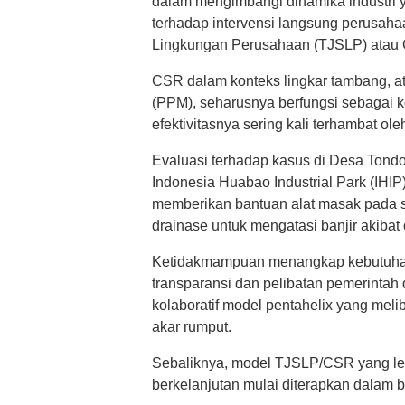
dalam mengimbangi dinamika industri ya
terhadap intervensi langsung perusah
Lingkungan Perusahaan (TJSLP) atau C
CSR dalam konteks lingkar tambang,
(PPM), seharusnya berfungsi sebagai ko
efektivitasnya sering kali terhambat ol
Evaluasi terhadap kasus di Desa Tond
Indonesia Huabao Industrial Park (IH
memberikan bantuan alat masak pada
drainase untuk mengatasi banjir akibat 
Ketidakmampuan menangkap kebutuhan 
transparansi dan pelibatan pemerintah d
kolaboratif model pentahelix yang mel
akar rumput.
Sebaliknya, model TJSLP/CSR yang lebi
berkelanjutan mulai diterapkan dalam beb