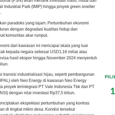
ional (PSN) telah menarik investasi masif, mulai dari
i Industrial Park (IMIP) hingga proyek green smelter
.
takan paradoks yang tajam. Pertumbuhan ekonomi
turan dengan degradasi kualitas hidup dan
kat komunitas akar rumput.
onomi dari kawasan ini mencapai skala yang luar
jak kepada negara sebesar USD1,16 miliar atau
, devisa hasil ekspor hingga November 2024 menyentuh
liun.
ui transisi industrialisasi hijau, seperti pembangunan
PIL
(HPAL) oleh Neo Energy di kawasan Neo Energy
rta proyek terintegrasi PT Vale Indonesia Tbk dan PT
1
I) dengan nilai investasi Rp37,5 triliun.
enciptakan ekspektasi pertumbuhan yang kontras
n di tingkat mikro desa. Kondisi tersebut