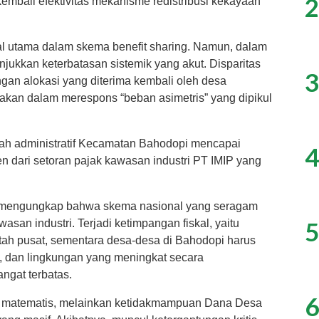
2
mbali efektivitas mekanisme redistribusi kekayaan
l utama dalam skema benefit sharing. Namun, dalam
jukkan keterbatasan sistemik yang akut. Disparitas
3
engan alokasi yang diterima kembali oleh desa
akan dalam merespons “beban asimetris” yang dipikul
yah administratif Kecamatan Bahodopi mencapai
4
sen dari setoran pajak kawasan industri PT IMIP yang
ini mengungkap bahwa skema nasional yang seragam
5
asan industri. Terjadi ketimpangan fiskal, yaitu
tah pusat, sementara desa-desa di Bahodopi harus
l, dan lingkungan yang meningkat secara
ngat terbatas.
6
 matematis, melainkan ketidakmampuan Dana Desa