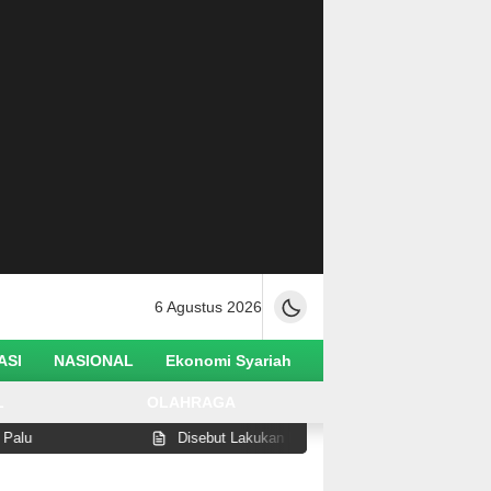
6 Agustus 2026
ASI
NASIONAL
Ekonomi Syariah
L
OLAHRAGA
Disebut Lakukan Pelanggaran di Pantai Watusampu, Wabup 