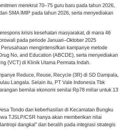
omitmen merekrut 70–75 guru baru pada tahun 2026,
an SMA IMIP pada tahun 2026, serta menyediakan
respons krisis kesehatan masyarakat, di mana 46
orowali pada periode Januari–Oktober 2025
i. Perusahaan mengintensifkan kampanye metode
 Drug No, and Education (ABCDE), serta menyediakan
ing (VCT) di Klinik Utama Permata Indah.
ampanye Reduce, Reuse, Recycle (3R) di SD Dampala,
au Langala. Selain itu, PT Vale Indonesia Tbk
angan bernilai ekonomi senilai Rp78 miliar untuk 13
Desa Tondo dan keberhasilan di Kecamatan Bungku
hwa TJSLP/CSR hanya akan memberikan nilai
ntropi dangkal” dan beralih pada integrasi strategis