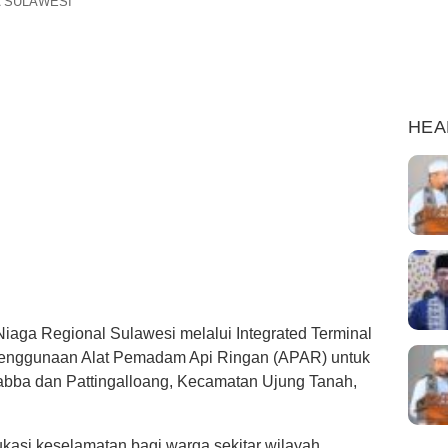
A SULAWESI
HEA
iaga Regional Sulawesi melalui Integrated Terminal
penggunaan Alat Pemadam Api Ringan (APAR) untuk
abba dan Pattingalloang, Kecamatan Ujung Tanah,
ukasi keselamatan bagi warga sekitar wilayah