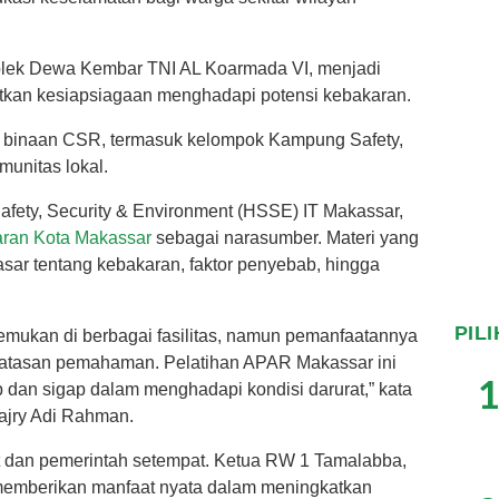
plek Dewa Kembar TNI AL Koarmada VI, menjadi
tkan kesiapsiagaan menghadapi potensi kebakaran.
k binaan CSR, termasuk kelompok Kampung Safety,
unitas lokal.
 Safety, Security & Environment (HSSE) IT Makassar,
ran Kota Makassar
sebagai narasumber. Materi yang
r tentang kebakaran, faktor penyebab, hingga
PIL
mukan di berbagai fasilitas, namun pemanfaatannya
erbatasan pemahaman. Pelatihan APAR Makassar ini
1
 dan sigap dalam menghadapi kondisi darurat,” kata
Fajry Adi Rahman.
at dan pemerintah setempat. Ketua RW 1 Tamalabba,
t memberikan manfaat nyata dalam meningkatkan