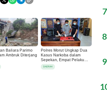
7
8
an Baliara Parimo
Polres Morut Ungkap Dua
am Ambruk Diterjang
Kasus Narkoba dalam
9
Sepekan, Empat Pelaku
Ditangkap
DAERAH
1