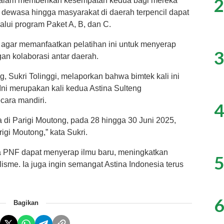
2
 dalam memberikan kesempatan kedua bagi mereka
a dewasa hingga masyarakat di daerah terpencil dapat
lui program Paket A, B, dan C.
 agar memanfaatkan pelatihan ini untuk menyerap
3
an kolaborasi antar daerah.
 Sukri Tolinggi, melaporkan bahwa bimtek kali ini
Ini merupakan kali kedua Astina Sulteng
cara mandiri.
4
di Parigi Moutong, pada 28 hingga 30 Juni 2025,
igi Moutong,” kata Sukri.
la PNF dapat menyerap ilmu baru, meningkatkan
5
isme. Ia juga ingin semangat Astina Indonesia terus
6
Bagikan