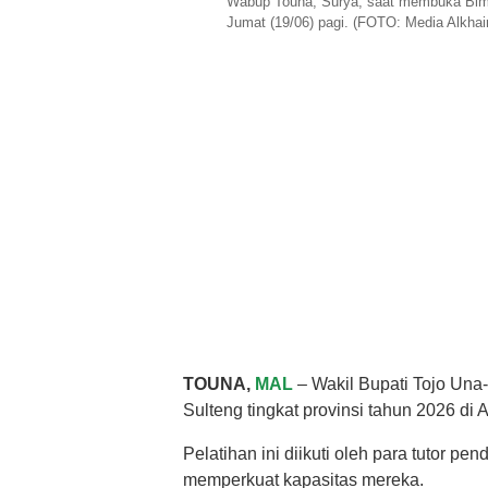
Wabup Touna, Surya, saat membuka Bimt
Jumat (19/06) pagi. (FOTO: Media Alkhair
TOUNA,
MAL
– Wakil Bupati Tojo Un
Sulteng tingkat provinsi tahun 2026 di
Pelatihan ini diikuti oleh para tutor p
memperkuat kapasitas mereka.