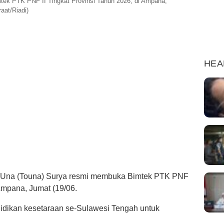
ek PTK PNF II Tingkat Provinsi Tahun 2026, di Ampana,
aat/Riadi)
HEA
a-Una (Touna) Surya resmi membuka Bimtek PTK PNF
 Ampana, Jumat (19/06.
endidikan kesetaraan se-Sulawesi Tengah untuk