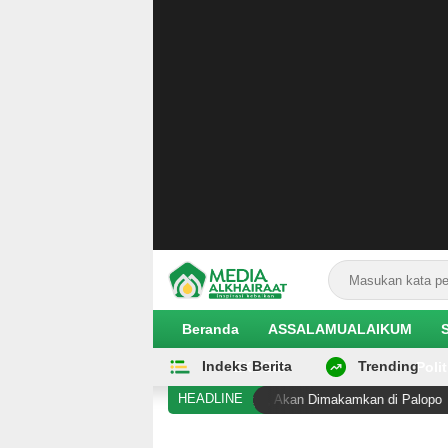
Beranda
ASSALAMUALAIKUM
Indeks Berita
Trending
EKOBIS
Polit
HEADLINE
embunuhan di Duyu Meninggal, Akan Dimakamkan di Palopo