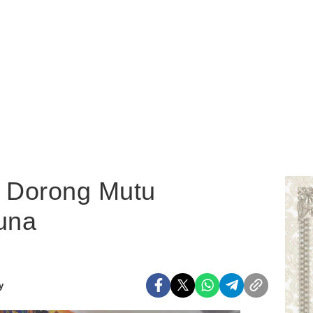
 Dorong Mutu
una
y