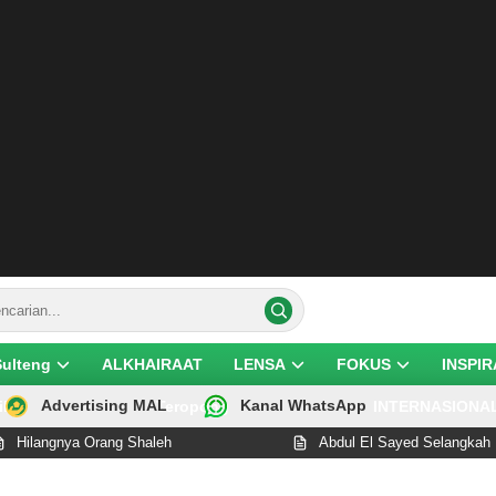
Sulteng
ALKHAIRAAT
LENSA
FOKUS
INSPIR
Advertising MAL
Kanal WhatsApp
ik
Teropong
INTERNASIONA
 Orang Shaleh
Abdul El Sayed Selangkah Lagi Cetak S