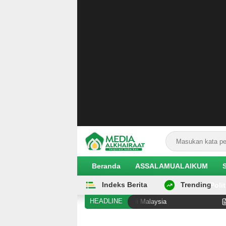
Beranda
ASSALAMUALAIKUM
Indeks Berita
Trending
EKOBIS
Polit
HEADLINE
i Diduga Alami Pelanggaran Hak di Malaysia
Hilangnya