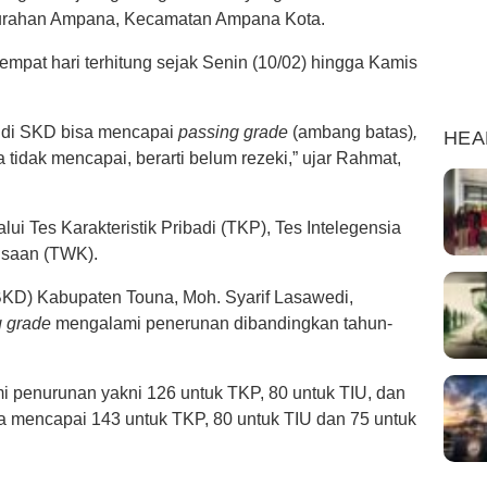
urahan Ampana, Kecamatan Ampana Kota.
empat hari terhitung sejak Senin (10/02) hingga Kamis
ta di SKD bisa mencapai
passing
grade
(ambang batas)
,
HEA
 tidak mencapai, berarti belum rezeki,” ujar Rahmat,
ui Tes Karakteristik Pribadi (TKP), Tes Intelegensia
saan (TWK).
D) Kabupaten Touna, Moh. Syarif Lasawedi,
g
grade
mengalami penerunan dibandingkan tahun-
mi penurunan yakni 126 untuk TKP, 80 untuk TIU, dan
 mencapai 143 untuk TKP, 80 untuk TIU dan 75 untuk