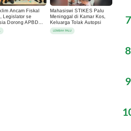
Iklim Ancam Fiskal
Mahasiswi STIKES Palu
7
 Legislator se
Meninggal di Kamar Kos,
sia Dorong APBD
Keluarga Tolak Autopsi
is Ketahanan
L
LEMBAH PALU
ngan
8
9
1