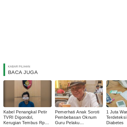
KABAR PILIHAN
BACA JUGA
Kabel Penangkal Petir
Pemerhati Anak Soroti
1 Juta Wa
TVRI Digondol,
Pembebasan Oknum
Terdeteks
Kerugian Tembus Rp80
Guru Pelaku
Diabetes