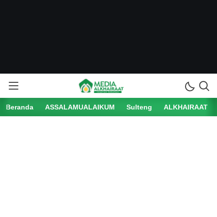
Beranda
ASSALAMUALAIKUM
Sulteng
ALKHAIRAAT