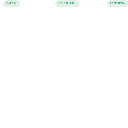
Juta
Pencabulan, Desak
DAERAH
LEMBAH PALU
KESEHATAN
Proses Hukum
Dilanjutkan