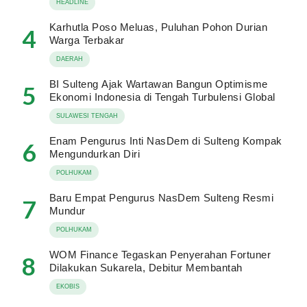
HEADLINE
Karhutla Poso Meluas, Puluhan Pohon Durian
4
Warga Terbakar
DAERAH
BI Sulteng Ajak Wartawan Bangun Optimisme
5
Ekonomi Indonesia di Tengah Turbulensi Global
SULAWESI TENGAH
Enam Pengurus Inti NasDem di Sulteng Kompak
6
Mengundurkan Diri
POLHUKAM
Baru Empat Pengurus NasDem Sulteng Resmi
7
Mundur
POLHUKAM
WOM Finance Tegaskan Penyerahan Fortuner
8
Dilakukan Sukarela, Debitur Membantah
EKOBIS