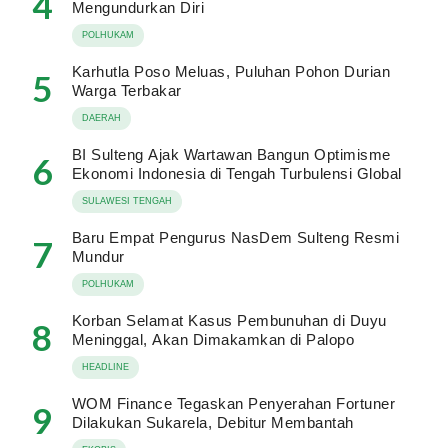
4
Mengundurkan Diri
POLHUKAM
Karhutla Poso Meluas, Puluhan Pohon Durian
5
Warga Terbakar
DAERAH
BI Sulteng Ajak Wartawan Bangun Optimisme
6
Ekonomi Indonesia di Tengah Turbulensi Global
SULAWESI TENGAH
Baru Empat Pengurus NasDem Sulteng Resmi
7
Mundur
POLHUKAM
Korban Selamat Kasus Pembunuhan di Duyu
8
Meninggal, Akan Dimakamkan di Palopo
HEADLINE
WOM Finance Tegaskan Penyerahan Fortuner
9
Dilakukan Sukarela, Debitur Membantah