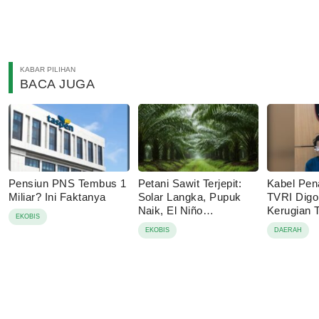
KABAR PILIHAN
BACA JUGA
Pensiun PNS Tembus 1
Petani Sawit Terjepit:
Kabel Pen
Miliar? Ini Faktanya
Solar Langka, Pupuk
TVRI Digo
Naik, El Niño
Kerugian
EKOBIS
Mengancam
Juta
EKOBIS
DAERAH