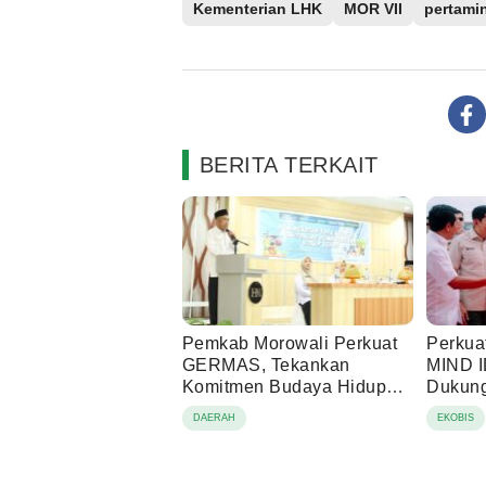
Kementerian LHK
MOR VII
pertami
BERITA TERKAIT
Pemkab Morowali Perkuat
Perkuat
GERMAS, Tekankan
MIND I
Komitmen Budaya Hidup
Dukun
Sehat
Operas
DAERAH
EKOBIS
Pomal