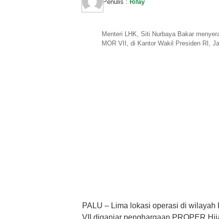
Penulis :
Rifay
Menteri LHK, Siti Nurbaya Bakar meny
MOR VII, di Kantor Wakil Presiden RI, J
PALU – Lima lokasi operasi di wilayah
VII diganjar penghargaan PROPER Hij