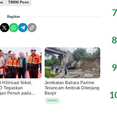
na
TBBM Poso
7
Bagikan
8
9
 Hilirisasi Nikel,
Jembatan Baliara Parimo
D Tegaskan
Terancam Ambruk Diterjang
1
gan Penuh pada
Banjir
ional PT Vale di
DAERAH
aa