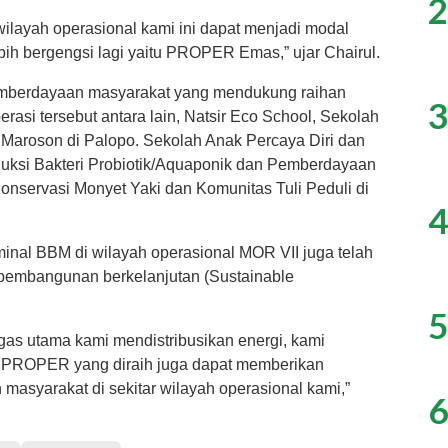
2
wilayah operasional kami ini dapat menjadi modal
bih bergengsi lagi yaitu PROPER Emas,” ujar Chairul.
mberdayaan masyarakat yang mendukung raihan
3
asi tersebut antara lain, Natsir Eco School, Sekolah
t Maroson di Palopo. Sekolah Anak Percaya Diri dan
duksi Bakteri Probiotik/Aquaponik dan Pemberdayaan
Konservasi Monyet Yaki dan Komunitas Tuli Peduli di
4
minal BBM di wilayah operasional MOR VII juga telah
 pembangunan berkelanjutan (Sustainable
5
gas utama kami mendistribusikan energi, kami
at PROPER yang diraih juga dapat memberikan
 masyarakat di sekitar wilayah operasional kami,”
6