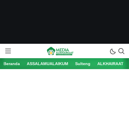
Beranda
ASSALAMUALAIKUM
Sulteng
ALKHAIRAAT