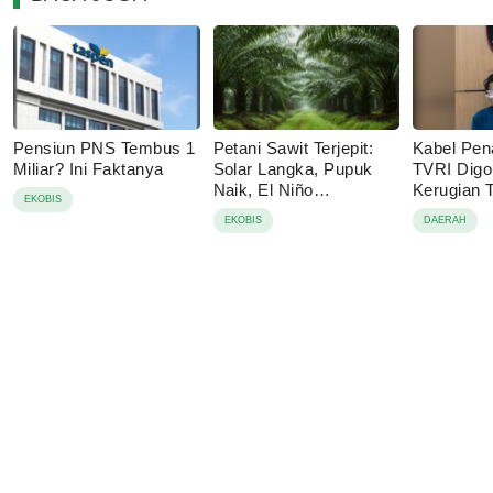
Pensiun PNS Tembus 1
Petani Sawit Terjepit:
Kabel Pen
Miliar? Ini Faktanya
Solar Langka, Pupuk
TVRI Digo
Naik, El Niño
Kerugian
EKOBIS
Mengancam
Juta
EKOBIS
DAERAH