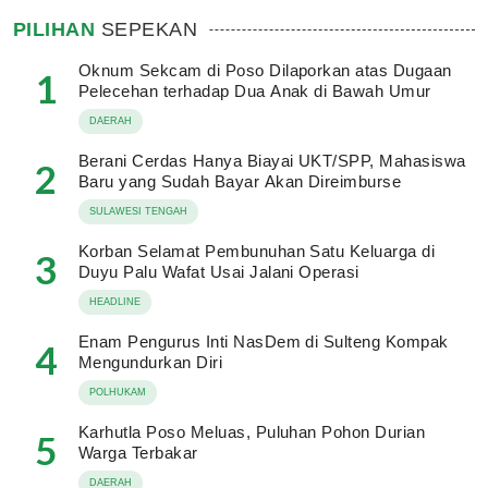
PILIHAN
SEPEKAN
Oknum Sekcam di Poso Dilaporkan atas Dugaan
1
Pelecehan terhadap Dua Anak di Bawah Umur
DAERAH
Berani Cerdas Hanya Biayai UKT/SPP, Mahasiswa
2
Baru yang Sudah Bayar Akan Direimburse
SULAWESI TENGAH
Korban Selamat Pembunuhan Satu Keluarga di
3
Duyu Palu Wafat Usai Jalani Operasi
HEADLINE
Enam Pengurus Inti NasDem di Sulteng Kompak
4
Mengundurkan Diri
POLHUKAM
Karhutla Poso Meluas, Puluhan Pohon Durian
5
Warga Terbakar
DAERAH