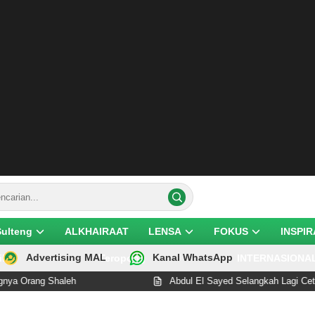
Sulteng
ALKHAIRAAT
LENSA
FOKUS
INSPIR
Advertising MAL
Kanal WhatsApp
ik
Teropong
INTERNASIONA
 Shaleh
Abdul El Sayed Selangkah Lagi Cetak Sejarah