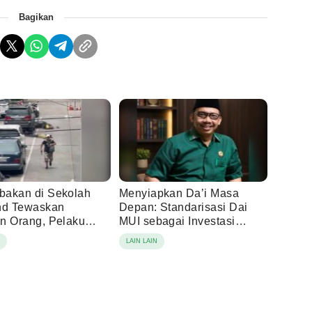
Bagikan
akan di Sekolah
Menyiapkan Da’i Masa
nd Tewaskan
Depan: Standarisasi Dai
n Orang, Pelaku
MUI sebagai Investasi
 Siswa 14 Tahun
Peradaban di Era Disrupsi
N
LAIN LAIN
Digital