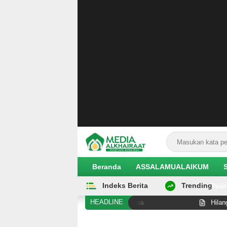
Beranda
ASSALAMUALAIKUM
Indeks Berita
Trending
EKOBIS
Polit
HEADLINE
ga Alami Pelanggaran Hak di Malaysia
Hilangnya Orang