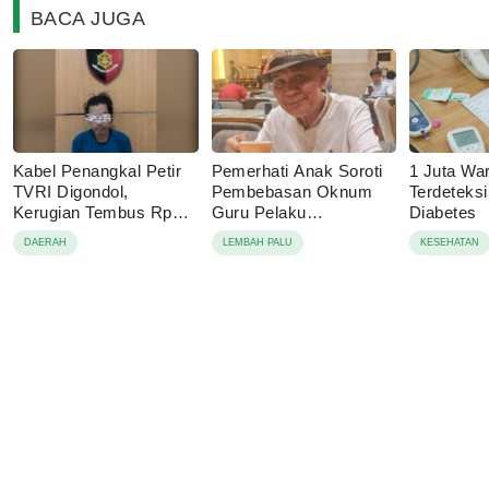
BACA JUGA
Kabel Penangkal Petir
Pemerhati Anak Soroti
1 Juta Wa
TVRI Digondol,
Pembebasan Oknum
Terdeteks
Kerugian Tembus Rp80
Guru Pelaku
Diabetes
Juta
Pencabulan, Desak
DAERAH
LEMBAH PALU
KESEHATAN
Proses Hukum
Dilanjutkan