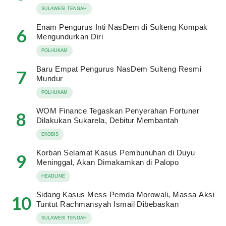
SULAWESI TENGAH
Enam Pengurus Inti NasDem di Sulteng Kompak
6
Mengundurkan Diri
POLHUKAM
Baru Empat Pengurus NasDem Sulteng Resmi
7
Mundur
POLHUKAM
WOM Finance Tegaskan Penyerahan Fortuner
8
Dilakukan Sukarela, Debitur Membantah
EKOBIS
Korban Selamat Kasus Pembunuhan di Duyu
9
Meninggal, Akan Dimakamkan di Palopo
HEADLINE
Sidang Kasus Mess Pemda Morowali, Massa Aksi
10
Tuntut Rachmansyah Ismail Dibebaskan
SULAWESI TENGAH