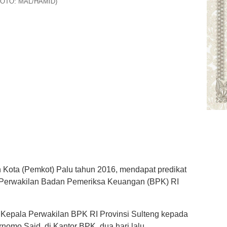
 (FOTO: MAL/HAMID)
Kota (Pemkot) Palu tahun 2016, mendapat predikat
 Perwakilan Badan Pemeriksa Keuangan (BPK) RI
n Kepala Perwakilan BPK RI Provinsi Sulteng kepada
rnomo Said, di Kantor BPK, dua hari lalu.