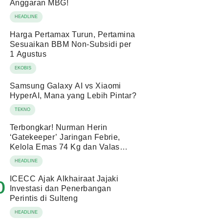
Anggaran MBG!
HEADLINE
Harga Pertamax Turun, Pertamina
Sesuaikan BBM Non-Subsidi per
1 Agustus
EKOBIS
Samsung Galaxy AI vs Xiaomi
HyperAI, Mana yang Lebih Pintar?
TEKNO
Terbongkar! Nurman Herin
‘Gatekeeper’ Jaringan Febrie,
Kelola Emas 74 Kg dan Valas
Ratusan Miliar!
HEADLINE
ICECC Ajak Alkhairaat Jajaki
0
Investasi dan Penerbangan
Perintis di Sulteng
HEADLINE