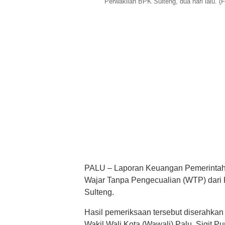
Perwakilan BPK Sulteng, dua hari lalu.
PALU – Laporan Keuangan Pemerintah 
Wajar Tanpa Pengecualian (WTP) dari
Sulteng.
Hasil pemeriksaan tersebut diserahka
Wakil Wali Kota (Wawali) Palu, Sigit Pu