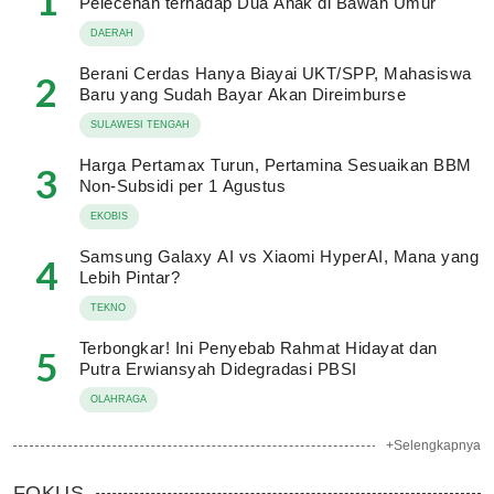
1
Pelecehan terhadap Dua Anak di Bawah Umur
DAERAH
Berani Cerdas Hanya Biayai UKT/SPP, Mahasiswa
2
Baru yang Sudah Bayar Akan Direimburse
SULAWESI TENGAH
Harga Pertamax Turun, Pertamina Sesuaikan BBM
3
Non-Subsidi per 1 Agustus
EKOBIS
Samsung Galaxy AI vs Xiaomi HyperAI, Mana yang
4
Lebih Pintar?
TEKNO
Terbongkar! Ini Penyebab Rahmat Hidayat dan
5
Putra Erwiansyah Didegradasi PBSI
OLAHRAGA
+Selengkapnya
FOKUS