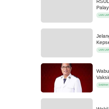
RSUD 
Pala
LAIN LAI
Jelan
Keps
LAIN LAI
Wabu
Vaksi
DAERAH