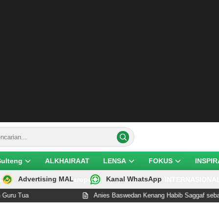
Sulteng
ALKHAIRAAT
LENSA
FOKUS
INSPIR
Advertising MAL
Kanal WhatsApp
ik
Teropong
INTERNASIONA
Tua
Anies Baswedan Kenang Habib Saggaf sebagai Ula