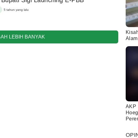
 Bupati Sigi Launching E-PBB
5 tahun yang lalu
Kisa
AH LEBIH BANYAK
Alam
AKP 
Hoeg
Pere
OPI