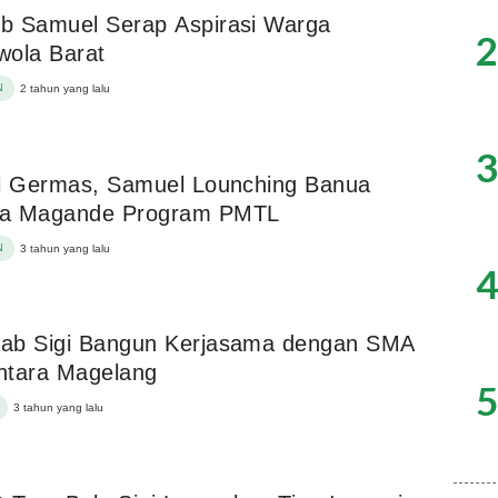
b Samuel Serap Aspirasi Warga
2
wola Barat
N
2 tahun yang lalu
3
ri Germas, Samuel Lounching Banua
a Magande Program PMTL
N
3 tahun yang lalu
4
ab Sigi Bangun Kerjasama dengan SMA
ntara Magelang
5
3 tahun yang lalu