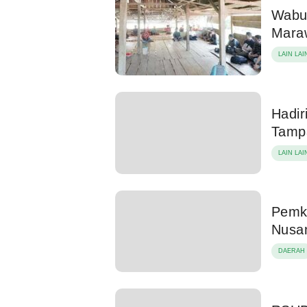
Wabu
Mara
LAIN LAI
Hadi
Tamp
LAIN LAI
Pemk
Nusa
DAERAH