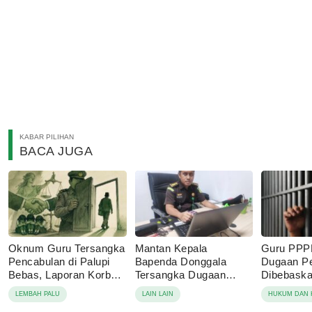
KABAR PILIHAN
BACA JUGA
Oknum Guru Tersangka
Mantan Kepala
Guru PPP
Pencabulan di Palupi
Bapenda Donggala
Dugaan P
Bebas, Laporan Korban
Tersangka Dugaan
Dibebaskan
Berujung Damai
Korupsi Pajak Tambang
Sebut Lap
LEMBAH PALU
LAIN LAIN
HUKUM DAN 
Keluarga 