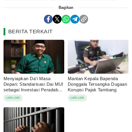
Bagikan
BERITA TERKAIT
Menyiapkan Da’i Masa
Mantan Kepala Bapenda
Depan: Standarisasi Dai MUI
Donggala Tersangka Dugaan
sebagai Investasi Peradaban
Korupsi Pajak Tambang
di Era Disrupsi Digital
LAIN LAIN
LAIN LAIN