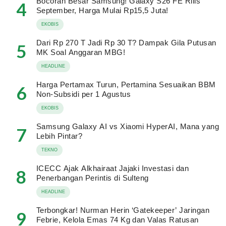
Bocoran Besar Samsung! Galaxy S26 FE Rilis
4
September, Harga Mulai Rp15,5 Juta!
EKOBIS
Dari Rp 270 T Jadi Rp 30 T? Dampak Gila Putusan
5
MK Soal Anggaran MBG!
HEADLINE
Harga Pertamax Turun, Pertamina Sesuaikan BBM
6
Non-Subsidi per 1 Agustus
EKOBIS
Samsung Galaxy AI vs Xiaomi HyperAI, Mana yang
7
Lebih Pintar?
TEKNO
ICECC Ajak Alkhairaat Jajaki Investasi dan
8
Penerbangan Perintis di Sulteng
HEADLINE
Terbongkar! Nurman Herin ‘Gatekeeper’ Jaringan
9
Febrie, Kelola Emas 74 Kg dan Valas Ratusan