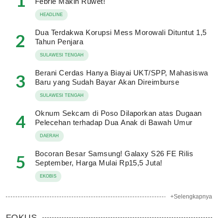
1
Febrie Makin Ruwet!
HEADLINE
Dua Terdakwa Korupsi Mess Morowali Dituntut 1,5
2
Tahun Penjara
SULAWESI TENGAH
Berani Cerdas Hanya Biayai UKT/SPP, Mahasiswa
3
Baru yang Sudah Bayar Akan Direimburse
SULAWESI TENGAH
Oknum Sekcam di Poso Dilaporkan atas Dugaan
4
Pelecehan terhadap Dua Anak di Bawah Umur
DAERAH
Bocoran Besar Samsung! Galaxy S26 FE Rilis
5
September, Harga Mulai Rp15,5 Juta!
EKOBIS
+Selengkapnya
FOKUS