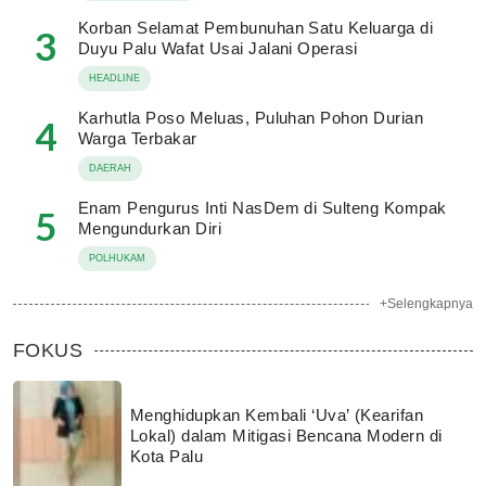
Korban Selamat Pembunuhan Satu Keluarga di
3
Duyu Palu Wafat Usai Jalani Operasi
HEADLINE
Karhutla Poso Meluas, Puluhan Pohon Durian
4
Warga Terbakar
DAERAH
Enam Pengurus Inti NasDem di Sulteng Kompak
5
Mengundurkan Diri
POLHUKAM
+Selengkapnya
FOKUS
Menghidupkan Kembali ‘Uva’ (Kearifan
Lokal) dalam Mitigasi Bencana Modern di
Kota Palu