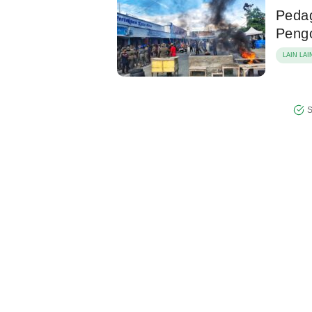
Peda
Peng
LAIN LAI
S