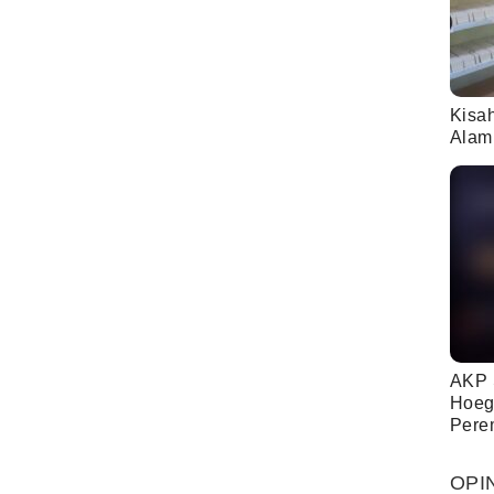
Kisa
Alam
AKP 
Hoeg
Pere
OPI