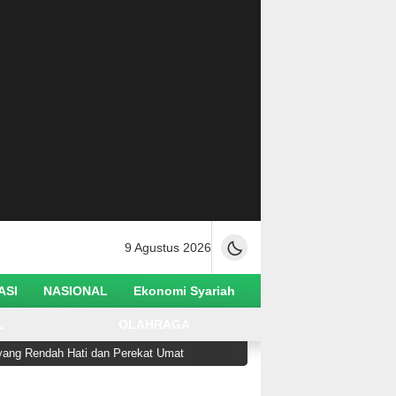
9 Agustus 2026
ASI
NASIONAL
Ekonomi Syariah
L
OLAHRAGA
ndah Hati dan Perekat Umat
Ketua Utama Alkhairaat 