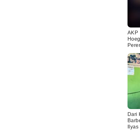
AKP 
Hoeg
Pere
Dari 
Barb
Ilyas