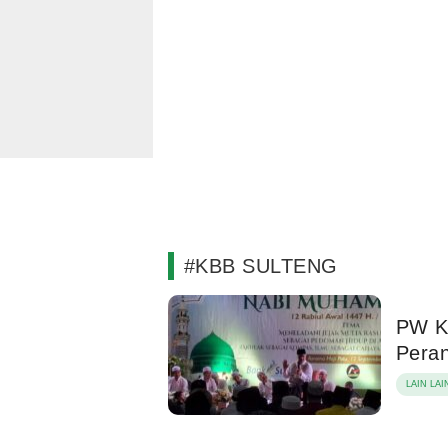
#KBB SULTENG
PW KB
Peran
LAIN LAI