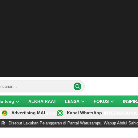
Sulteng
ALKHAIRAAT
LENSA
FOKUS
INSPIR
Advertising MAL
Kanal WhatsApp
ik
Teropong
INTERNASIONA
isebut Lakukan Pelanggaran di Pantai Watusampu, Wabup Abdul Sahid Tegas