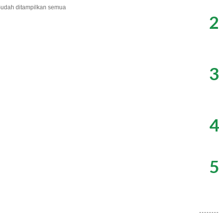
udah ditampilkan semua
2
3
4
5