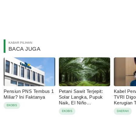
KABAR PILIHAN
BACA JUGA
Pensiun PNS Tembus 1
Petani Sawit Terjepit:
Kabel Pen
Miliar? Ini Faktanya
Solar Langka, Pupuk
TVRI Digo
Naik, El Niño
Kerugian
EKOBIS
Mengancam
Juta
EKOBIS
DAERAH