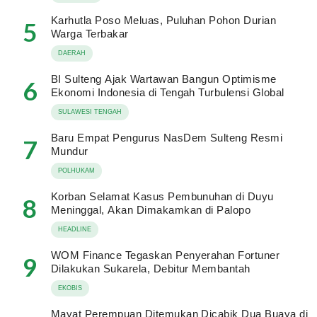
Karhutla Poso Meluas, Puluhan Pohon Durian
5
Warga Terbakar
DAERAH
BI Sulteng Ajak Wartawan Bangun Optimisme
6
Ekonomi Indonesia di Tengah Turbulensi Global
SULAWESI TENGAH
Baru Empat Pengurus NasDem Sulteng Resmi
7
Mundur
POLHUKAM
Korban Selamat Kasus Pembunuhan di Duyu
8
Meninggal, Akan Dimakamkan di Palopo
HEADLINE
WOM Finance Tegaskan Penyerahan Fortuner
9
Dilakukan Sukarela, Debitur Membantah
EKOBIS
Mayat Perempuan Ditemukan Dicabik Dua Buaya di