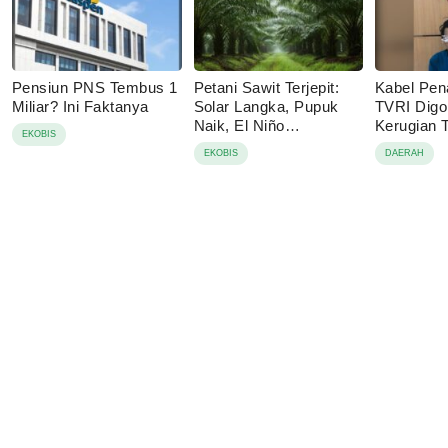
Pensiun PNS Tembus 1
Petani Sawit Terjepit:
Kabel Pen
Miliar? Ini Faktanya
Solar Langka, Pupuk
TVRI Digo
Naik, El Niño
Kerugian
EKOBIS
Mengancam
Juta
EKOBIS
DAERAH