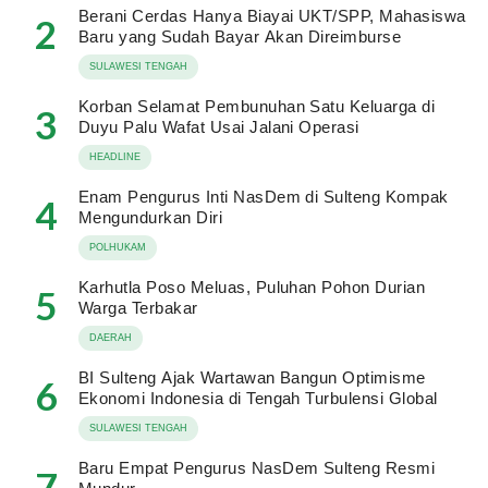
Berani Cerdas Hanya Biayai UKT/SPP, Mahasiswa
2
Baru yang Sudah Bayar Akan Direimburse
SULAWESI TENGAH
Korban Selamat Pembunuhan Satu Keluarga di
3
Duyu Palu Wafat Usai Jalani Operasi
HEADLINE
Enam Pengurus Inti NasDem di Sulteng Kompak
4
Mengundurkan Diri
POLHUKAM
Karhutla Poso Meluas, Puluhan Pohon Durian
5
Warga Terbakar
DAERAH
BI Sulteng Ajak Wartawan Bangun Optimisme
6
Ekonomi Indonesia di Tengah Turbulensi Global
SULAWESI TENGAH
Baru Empat Pengurus NasDem Sulteng Resmi
7