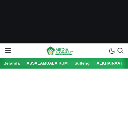
Beranda
ASSALAMUALAIKUM
Sulteng
ALKHAIRAAT