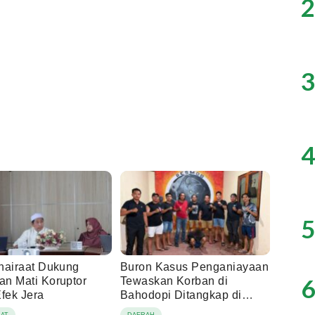
2
3
4
5
hairaat Dukung
Buron Kasus Penganiayaan
6
n Mati Koruptor
Tewaskan Korban di
Efek Jera
Bahodopi Ditangkap di
Buton
AAT
DAERAH