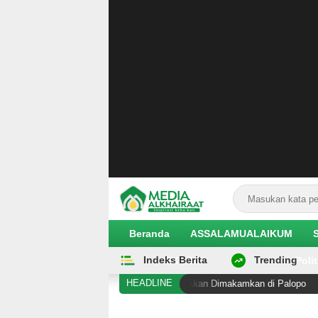
Beranda
ASSALAMUALAIKUM
Indeks Berita
Trending
EKOBIS
Polit
HEADLINE
embunuhan di Duyu Meninggal, Akan Dimakamkan di Palopo