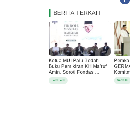
BERITA TERKAIT
Ketua MUI Palu Bedah
Pemkab
Buku Pemikiran KH Ma’ruf
GERMA
Amin, Soroti Fondasi
Komitm
Intelektual NU
Sehat
LAIN LAIN
DAERAH