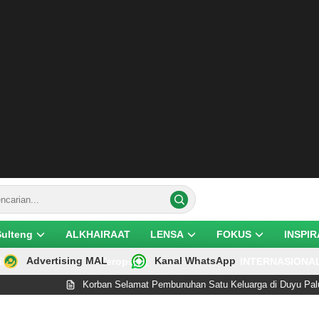
Sulteng
ALKHAIRAAT
LENSA
FOKUS
INSPIR
Advertising MAL
Kanal WhatsApp
ik
Teropong
INTERNASIONA
Korban Selamat Pembunuhan Satu Keluarga di Duyu Palu Wafat Usai J