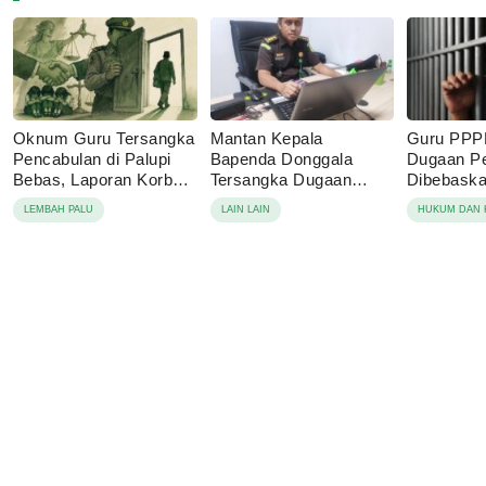
Oknum Guru Tersangka
Mantan Kepala
Guru PPP
Pencabulan di Palupi
Bapenda Donggala
Dugaan P
Bebas, Laporan Korban
Tersangka Dugaan
Dibebaskan
Berujung Damai
Korupsi Pajak Tambang
Sebut Lap
LEMBAH PALU
LAIN LAIN
HUKUM DAN 
Keluarga 