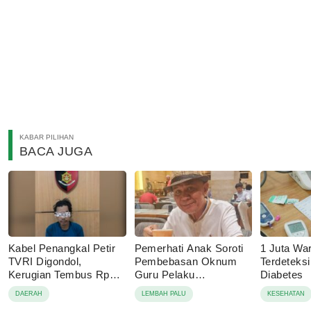
KABAR PILIHAN
BACA JUGA
Kabel Penangkal Petir
Pemerhati Anak Soroti
1 Juta Wa
TVRI Digondol,
Pembebasan Oknum
Terdeteks
Kerugian Tembus Rp80
Guru Pelaku
Diabetes
Juta
Pencabulan, Desak
DAERAH
LEMBAH PALU
KESEHATAN
Proses Hukum