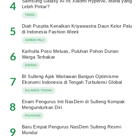
Samsung Galaxy AI vs Xiaomi HyperAI, Mana yang
4
Lebih Pintar?
TEKNO
Diah Puspita Kenalkan Kriyawastra Daun Kelor Palu
5
di Indonesia Fashion Week
LEMBAH PALU
Karhutla Poso Meluas, Puluhan Pohon Durian
6
Warga Terbakar
DAERAH
BI Sulteng Ajak Wartawan Bangun Optimisme
7
Ekonomi Indonesia di Tengah Turbulensi Global
SULAWESI TENGAH
Enam Pengurus Inti NasDem di Sulteng Kompak
8
Mengundurkan Diri
POLHUKAM
Baru Empat Pengurus NasDem Sulteng Resmi
9
Mundur