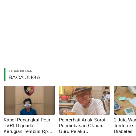
KABAR PILIHAN
BACA JUGA
Kabel Penangkal Petir
Pemerhati Anak Soroti
1 Juta Wa
TVRI Digondol,
Pembebasan Oknum
Terdeteks
Kerugian Tembus Rp80
Guru Pelaku
Diabetes