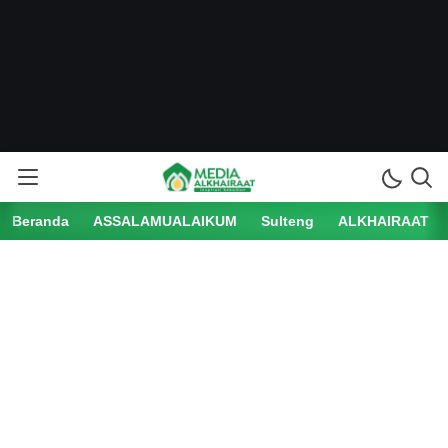
Beranda
ASSALAMUALAIKUM
Sulteng
ALKHAIRAAT