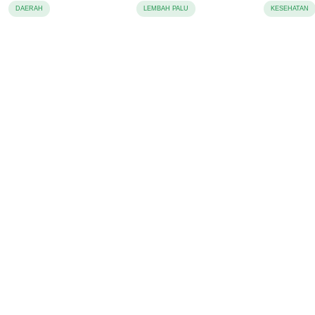
Juta
Pencabulan, Desak
DAERAH
LEMBAH PALU
KESEHATAN
Proses Hukum
Dilanjutkan