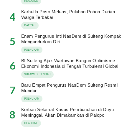
HEADLINE
Karhutla Poso Meluas, Puluhan Pohon Durian
4
Warga Terbakar
DAERAH
Enam Pengurus Inti NasDem di Sulteng Kompak
5
Mengundurkan Diri
POLHUKAM
BI Sulteng Ajak Wartawan Bangun Optimisme
6
Ekonomi Indonesia di Tengah Turbulensi Global
SULAWESI TENGAH
Baru Empat Pengurus NasDem Sulteng Resmi
7
Mundur
POLHUKAM
Korban Selamat Kasus Pembunuhan di Duyu
8
Meninggal, Akan Dimakamkan di Palopo
HEADLINE