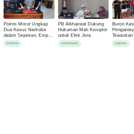
Polres Morut Ungkap
PB Alkhairaat Dukung
Buron Ka
Dua Kasus Narkoba
Hukuman Mati Koruptor
Pengania
dalam Sepekan, Empat
untuk Efek Jera
Tewaskan 
Pelaku Ditangkap
Bahodopi 
DAERAH
ALKHAIRAAT
DAERAH
Buton