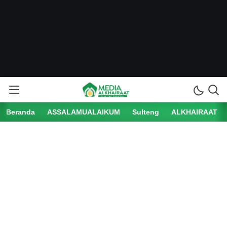
Beranda
ASSALAMUALAIKUM
Sulteng
ALKHAIRAAT